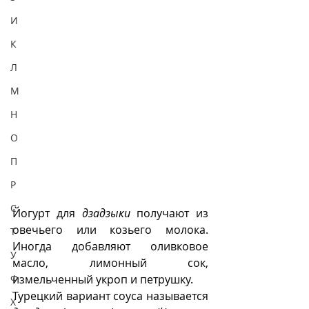
И
К
Л
М
Н
О
П
Р
С
Йогурт для 
дзадзыки
 получают из 
овечьего или козьего молока. 
Т
Иногда добавляют оливковое 
У
масло, лимонный сок, 
Ф
измельченный укроп и петрушку.
Турецкий вариант соуса называется 
Х