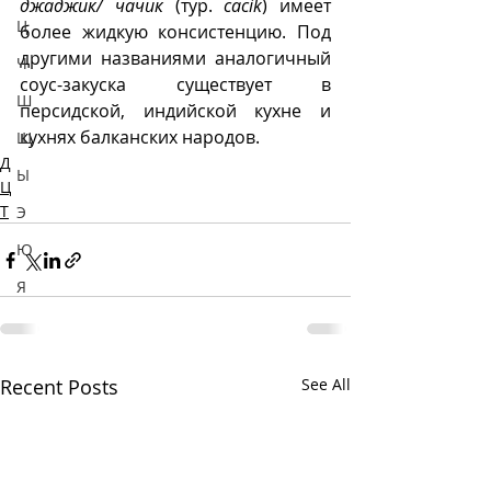
джаджик/ чачик
 (тур. 
cacik
) имеет 
Ц
более жидкую консистенцию. Под 
другими названиями аналогичный 
Ч
соус-закуска существует в 
Ш
персидской, индийской кухне и 
кухнях балканских народов.
Щ
Д
Ы
Ц
Т
Э
Ю
Я
Recent Posts
See All