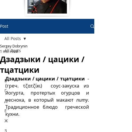
Post
All Posts
Sergey Dobrynin
All Posts
1 min read
Дзадзыки / цацики /
А
тцатцики
Б
Дзадзыки / цацики / тцатцики 
 -  
В
(греч. τζατζίκι)  соус-закуска из 
Г
йогурта, протертых огурцов и 
чеснока, в который макают 
питу
. 
Д
Традиционное блюдо  греческой 
Е
кухни. 
Ж
З