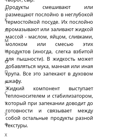
Продукты смешивают или 
И
размещают послойно в неглубокой 
К
термостойкой посуде. Их послойно 
промазывают или заливают жидкой 
Л
массой - маслом, яйцом, сливками, 
М
молоком или смесью этих 
Н
продуктов (иногда, слегка взбитой 
для пышности). В жидкость может 
О
добавляться мука, манная или иная 
П
крупа. Все это запекают в духовом 
шкафу. 
Р
Жидкий компонент выступает 
С
теплоносителем и стабилизатором, 
который при запекании доводит до 
Т
готовности и связывает между 
У
собой остальные продукты разной 
Ф
текстуры. 
Х