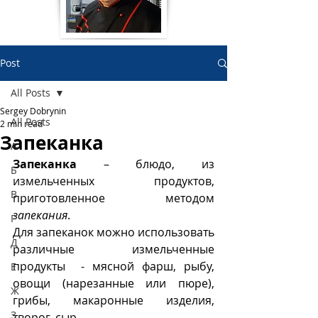
Post
All Posts
Sergey Dobrynin
All Posts
2 min read
Запеканка
А
Запеканка
 – блюдо, из 
Б
измельченных продуктов, 
В
приготовленное методом 
запекания
. 
Г
Для запеканок можно использовать 
Д
различные измельченные 
продукты  - мясной фарш, рыбу, 
Е
овощи (нарезанные или пюре), 
Ж
грибы, макаронные изделия, 
З
творог, сыр. 