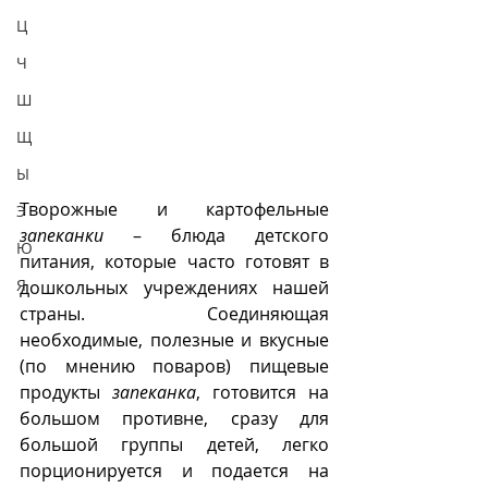
Ц
Ч
Ш
Щ
Ы
Творожные и картофельные 
Э
запеканки
 – блюда детского 
Ю
питания, которые часто готовят в 
Я
дошкольных учреждениях нашей 
страны. Соединяющая 
необходимые, полезные и вкусные 
(по мнению поваров) пищевые 
продукты 
запеканка
, готовится на 
большом противне, сразу для 
большой группы детей, легко 
порционируется и подается на 