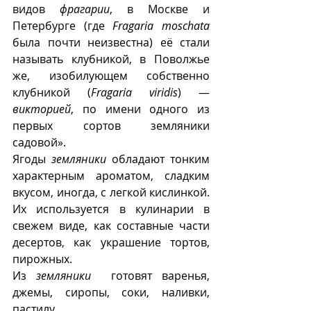
видов 
фрагарии
, в Москве и 
Петербурге (где 
Fragaria moschata 
была почти неизвестна) её стали 
называть клубникой, в Поволжье 
же, изобилующем собственно 
клубникой (
Fragaria viridis
) — 
викторией
, по имени одного из 
первых сортов земляники 
садовой».
Ягоды 
земляники
 обладают тонким 
характерным ароматом, сладким 
вкусом, иногда, с легкой кислинкой. 
Их используется в кулинарии в 
свежем виде, как составные части 
десертов, как украшение тортов, 
пирожных.
Из 
земляники
  готовят варенья, 
джемы, сиропы, соки, наливки, 
пастилу.