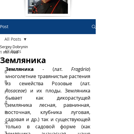
Post
All Posts
Sergey Dobrynin
All Posts
1 min read
Земляника
А
Земляника
 - (лат. 
Fragária
) 
Б
многолетние травянистые растения 
В
из семейства Розовые (лат. 
Rosaceae
) и их плоды. Земляника 
Г
бывает как дикорастущей 
Д
(земляника лесная, равнинная, 
восточная, клубника луговая, 
Е
садовая и др.) так и существующей 
Ж
только в садовой форме (как 
З
земляника ананасная, чаще 