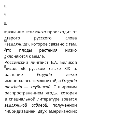
Ц
Ч
Ш
Название 
земляника
 происходит от 
Щ
старого русского слова 
Ы
«
земляница
», которое связано с тем, 
Э
что плоды растения низко 
склоняются к земле. 
Ю
Российский лингвист В.А. Беликов 
Я
писал: «В русском языке XIX в. 
растение 
Fragaria versca
именовалось земляникой, а 
Fragaria 
moschata
 — 
клубникой
. С широким 
распространением ягоды, которая 
в специальной литературе зовется 
земляникой садовой
, полученной 
гибридизацией двух американских 