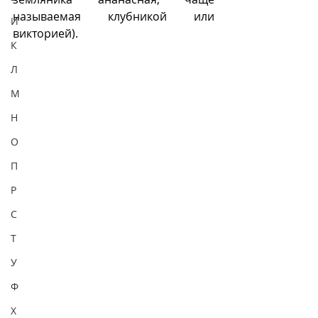
называемая клубникой или 
И
викторией).
К
Л
М
Н
О
П
Р
С
Т
У
Ф
Х