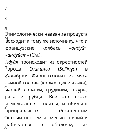
И
К
Л
Этимологически название продукта 
М
восходит к тому же источнику, что и 
французские колбасы «
андуй
», 
Н
«
андуйет
» (См.).
О
Ндуйя
 происходит из окрестностей 
П
города 
Спилинга
 (
Spilinga
) в 
Калабрии. Фарш готовят из мяса 
Р
свиной головы (кроме щек и языка), 
С
частей лопатки, грудинки, шкуры, 
сала и рубца. Все это тонко 
Т
измельчается, солится, и обильно 
У
приправляется обжаренным 
острым перцем и смесью специй и 
Ф
набивается в оболочку из 
Х