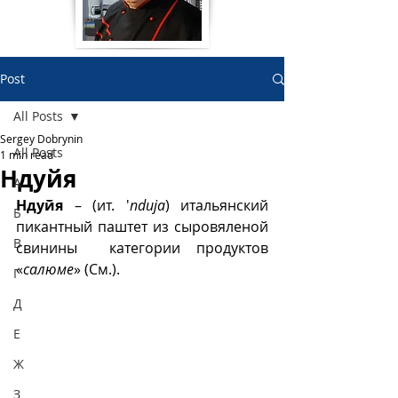
Post
All Posts
Sergey Dobrynin
All Posts
1 min read
Ндуйя
А
Ндуйя
 – (ит. '
nduja
) итальянский 
Б
пикантный паштет из сыровяленой 
В
свинины  категории продуктов 
«
салюме
» (См.). 
Г
Д
Е
Ж
З