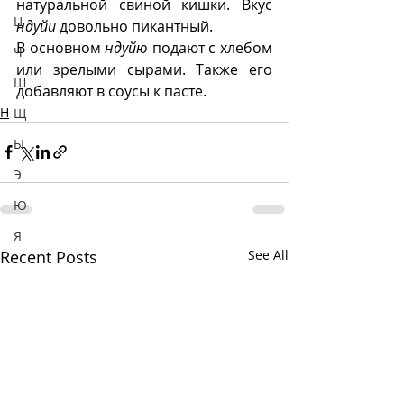
натуральной свиной кишки. Вкус 
Ц
ндуйи
 довольно пикантный.
В основном 
ндуйю
 подают с хлебом 
Ч
или зрелыми сырами. Также его 
Ш
добавляют в соусы к пасте. 
Н
Щ
Ы
Э
Ю
Я
Recent Posts
See All