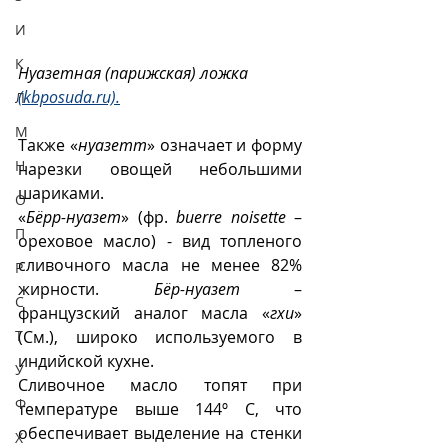
И
К
Нуазетная (парижская) ложка 
(kbposuda.ru).
Л
М
Также «
нуазетт
» означает и форму 
Н
нарезки овощей небольшими 
шариками.
О
«
Бёрр-нуазет
» (фр. 
buerre noisette
 – 
П
ореховое масло) - вид топленого 
сливочного масла не менее 82% 
Р
жирности. 
Бёр-нуазет
 – 
С
французский аналог масла «
гхи
» 
(См.), широко используемого в 
Т
индийской кухне. 
У
Сливочное масло топят при 
Ф
температуре выше 144º С, что 
обеспечивает выделение на стенки 
Х