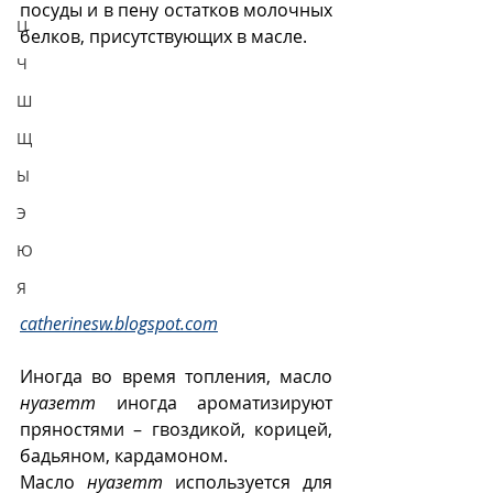
посуды и в пену остатков молочных 
Ц
белков, присутствующих в масле.
Ч
Ш
Щ
Ы
Э
Ю
Я
catherinesw.blogspot.com
Иногда во время топления, масло 
нуазетт
 иногда ароматизируют 
пряностями – гвоздикой, корицей, 
бадьяном, кардамоном. 
Масло 
нуазетт
 используется для 