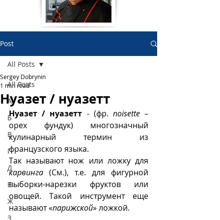
Post
All Posts
Sergey Dobrynin
All Posts
1 min read
Нуазет / нуазетт
А
Нуазет / нуазетт
 - (фр. 
noisette
 – 
Б
орех фундук) многозначный 
В
кулинарный термин из 
французского языка. 
Г
Так называют нож или ложку для 
Д
карвинга
 (См.), т.е. для фигурной 
выборки-нарезки фруктов или 
Е
овощей. Такой инструмент еще 
Ж
называют «
парижской
» ложкой.
З