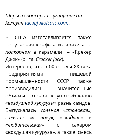
Шары из попкорна – угощение на 
Хелоуин 
(acupfullofsass.com).
В США изготавливается также 
популярная конфета из арахиса  с 
попкорном
 в карамели  – «Крекер 
Джек» (англ. 
Cracker Jack
). 
Интересно, что в 60-е годы ХХ века 
предприятиями пищевой 
промышленности  СССР  также 
производились значительные 
объемы готовой к употреблению 
«
воздушной кукурузы
» разных видов.  
Выпускалась 
соленая «столовая
», 
соленая
 «
к пиву
», «
сладкая
» и 
«
любительская
» с сахаром 
«воздушая кукуруза», а также  смесь 