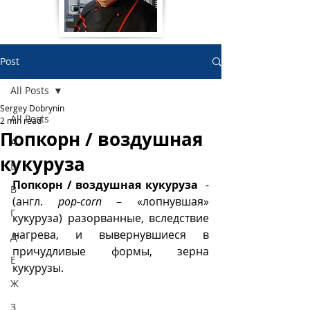
Post
All Posts
Sergey Dobrynin
All Posts
2 min read
Попкорн / воздушная
А
кукуруза
Б
Попкорн / воздушная кукуруза 
 -  
В
(англ. 
pop-corn
 – «лопнувшая» 
Г
кукуруза) разорванные, вследствие 
нагрева, и вывернувшиеся в 
Д
причудливые формы, зерна 
Е
кукурузы.  
Ж
З