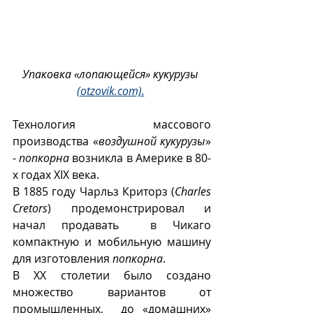
Упаковка «лопающейся» кукурузы 
(otzovik.com).
Технология массового 
производства «
воздушной кукурузы
» 
- 
попкорна
 возникла в Америке в 80-
х годах XIX века. 
В 1885 году Чарльз Криторз (
Charles 
Cretors
) продемонстрировал и 
начал продавать  в Чикаго 
компактную и мобильную машину 
для изготовления 
попкорна
. 
В ХХ столетии было создано 
множество вариантов от 
промышленных,  до «домашних» 