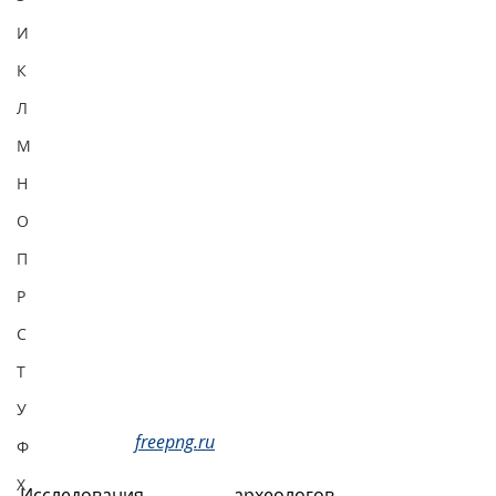
И
К
Л
М
Н
О
П
Р
С
Т
У
freepng.ru
Ф
Х
Исследования археологов 