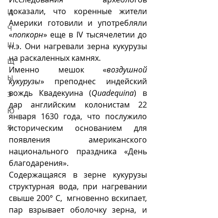
доказали, что коренные жители 
Ц
Америки готовили и употребляли 
Ч
«
попкорн
» еще в IV тысячелетии до 
Ш
н.э. Они нагревали зерна кукурузы 
на раскаленных камнях.
Щ
Именно мешок «
воздушной 
Ы
кукурузы
» преподнес индейский 
вождь Квадекуина (
Quadequina
) в 
Э
дар английским колонистам 22 
Ю
января 1630 года, что послужило 
Я
историческим основанием для 
появления американского 
национального праздника «День 
благодарения».   
Содержащаяся в зерне кукурузы 
структурная вода, при нагревании 
свыше 200° С,  мгновенно вскипает, 
пар взрывает оболочку зерна, и 