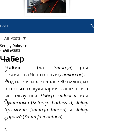
Post
All Posts
Sergey Dobrynin
All Posts
1 min read
Чабер
А
Чабер
 – (лат. 
Satureja
) род 
Б
семейства Яснотковые (
Lamiaceae
).
В
Род насчитывает более 30 видов, из 
которых в кулинарии чаще всего 
Г
используются 
Чабер садовый
 или 
Д
душистый
 (
Satureja hortensis
), 
Чабер 
крымский
 (
Satureja taurica
) и 
Чабер 
Е
горный
 (
Satureja montana
).  
Ж
З