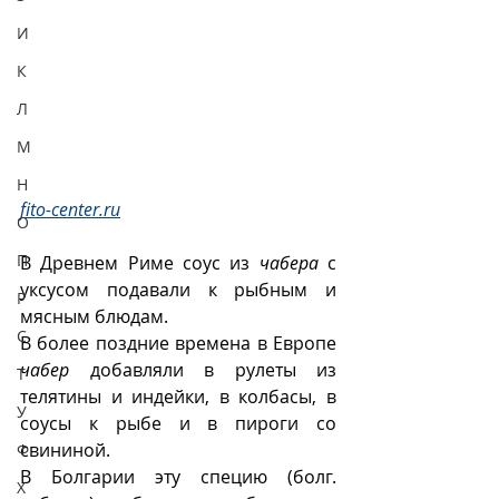
И
К
Л
М
Н
fito-center.ru
О
П
В Древнем Риме соус из 
чабера
 с 
уксусом подавали к рыбным и 
Р
мясным блюдам. 
С
В более поздние времена в Европе 
чабер
 добавляли в рулеты из 
Т
телятины и индейки, в колбасы, в 
У
соусы к рыбе и в пироги со 
свининой.
Ф
В Болгарии эту специю (болг. 
Х