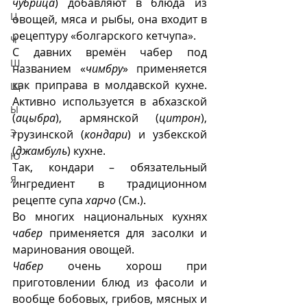
чубрица
) добавляют в блюда из 
Ц
овощей, мяса и рыбы, она входит в 
рецептуру «болгарского кетчупа». 
Ч
С давних времён чабер под 
Ш
названием «
чимбру
» применяется 
как приправа в молдавской кухне. 
Щ
Активно используется в абхазской 
Ы
(
ацыбра
), армянской (
цитрон
), 
Э
грузинской (
кондари
) и узбекской 
(
джамбуль
) кухне. 
Ю
Так, кондари – обязательный 
Я
ингредиент в традиционном 
рецепте супа 
харчо
 (См.). 
Во многих национальных кухнях 
чабер
 применяется для засолки и 
маринования овощей. 
Чабер
 очень хорош при 
приготовлении блюд из фасоли и 
вообще бобовых, грибов, мясных и 