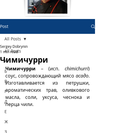
Post
All Posts
Sergey Dobrynin
All Posts
1 min read
Чимичурри
А
Чимичурри
 – (исп. 
chimichurri
) 
Б
соус, сопровождающий мясо 
асадо
. 
В
Изготавливается из петрушки, 
ароматических трав, оливкового 
Г
масла, соли, уксуса, чеснока и 
Д
перца чили.  
Е
Ж
З