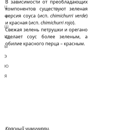
В зависимости от преобладающих 
Ц
компонентов существуют
 зеленая 
версия соуса 
(исп. 
chimichurri verde
) 
Ч
и красная (исп. 
chimichurri rojo
). 
Ш
Свежая зелень петрушки и орегано 
сделает соус более зеленым, а 
Щ
обилие красного перца – красным.
Ы
Э
Ю
Я
Красный чимичурри.