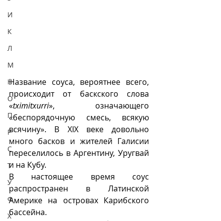
И
К
Л
М
Название соуса, вероятнее всего, 
Н
происходит от баскского слова 
О
«
tximitxurri
», означающего 
П
«беспорядочную смесь, всякую 
всячину». В XIX веке довольно 
Р
много басков и жителей Галисии 
С
переселилось в Аргентину, Уругвай 
и на Кубу. 
Т
В настоящее время соус 
У
распространен в Латинской 
Ф
Америке на островах Карибского 
бассейна. 
Х