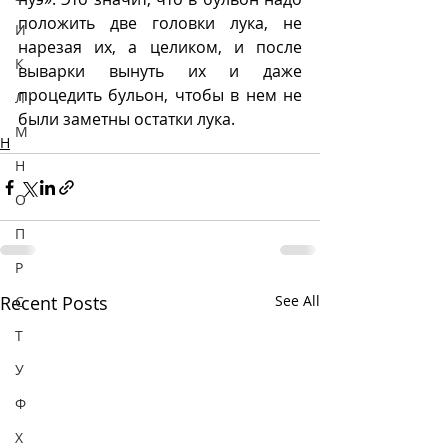
положить две головки лука, не 
И
нарезая их, а целиком, и после 
К
выварки вынуть их и даже 
процедить бульон, чтобы в нем не 
Л
были заметны остатки лука.
М
Н
Н
О
П
Р
Recent Posts
See All
С
Т
У
Ф
Х