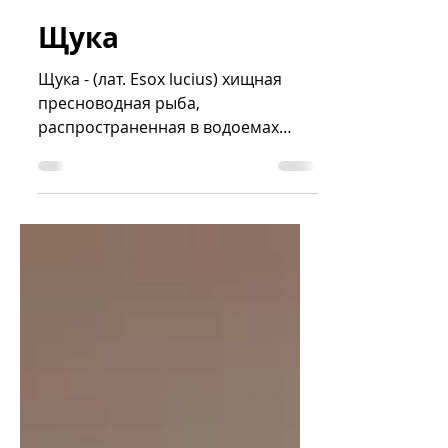
Sergey Dobrynin
Dec 5, 2021
2 min read
Щука
Щука - (лат. Esox lucius) хищная
пресноводная рыба,
распространенная в водоемах
Северного полушария.
azniirkh.vniro.ru О
происхождении...