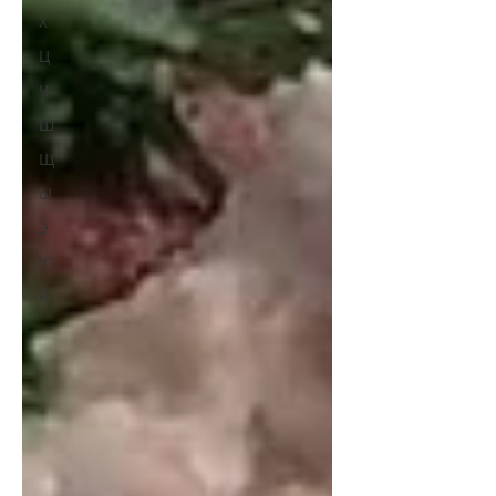
Х
Ц
Ч
Ш
Щ
Ы
Э
Ю
Я