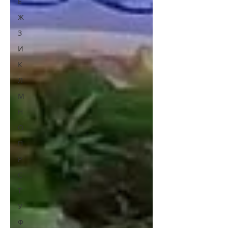
Е
Ж
З
И
К
Л
М
Н
О
П
Р
С
Т
У
Ф