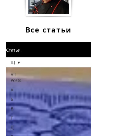
Все статьи
Статьи
Щ
All
Posts
А
Б
В
Г
Д