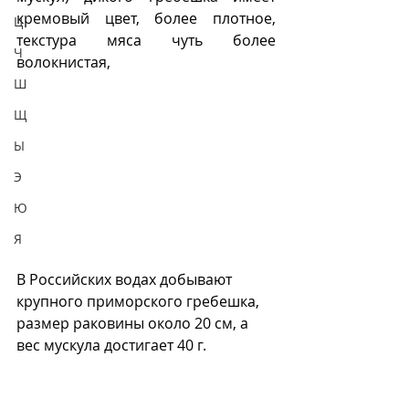
кремовый цвет, более плотное, 
Ц
текстура мяса чуть более 
Ч
волокнистая,  
Ш
Щ
Ы
Э
Ю
Я
В Российских водах добывают 
крупного приморского гребешка, 
размер раковины около 20 см, а 
вес мускула достигает 40 г.