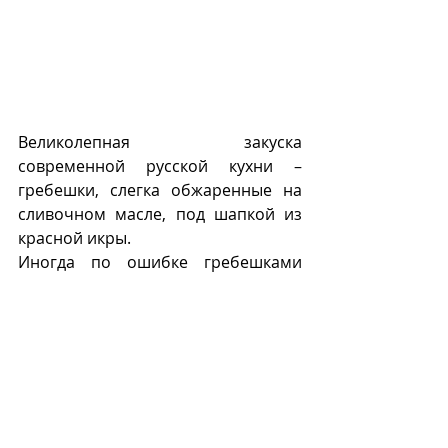
Великолепная закуска 
современной русской кухни – 
гребешки, слегка обжаренные на 
сливочном масле, под шапкой из 
красной икры. 
Иногда по ошибке гребешками 
называют ледяной гриб (
Tremella 
fuciformis
), употребляемый в 
салатах.
Г
М