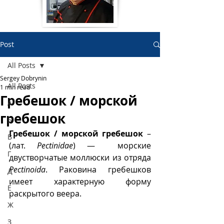
Post
All Posts
Sergey Dobrynin
All Posts
1 min read
Гребешок / морской
А
гребешок
Б
Гребешок / морской гребешок
 – 
В
(лат. 
Pectinidae
) —  морские 
Г
двустворчатые моллюски из отряда 
Pectinoida
. Раковина гребешков 
Д
имеет характерную форму 
Е
раскрытого веера. 
Ж
З