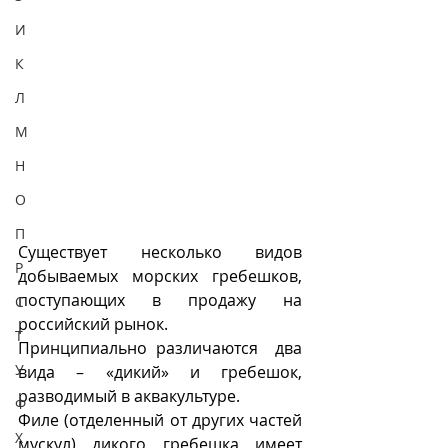
И
К
Л
М
Н
О
П
Существует несколько видов 
Р
добываемых морских гребешков, 
поступающих в продажу на 
С
российский рынок. 
Т
Принципиально различаются  два 
У
вида – «дикий» и гребешок, 
разводимый в аквакультуре. 
Ф
Филе (отделенный от других частей 
Х
мускул) дикого гребешка имеет 