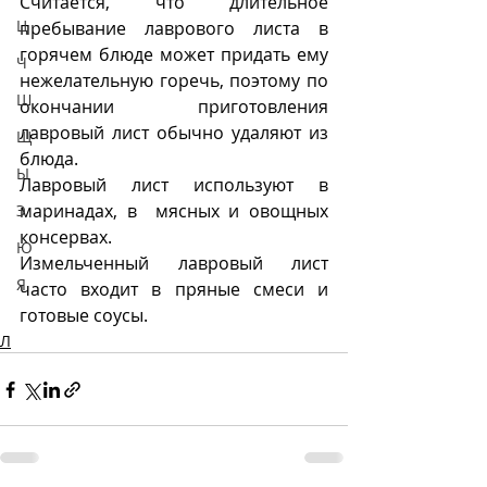
Считается, что длительное 
Ц
пребывание лаврового листа в 
горячем блюде может придать ему 
Ч
нежелательную горечь, поэтому по 
Ш
окончании приготовления 
лавровый лист обычно удаляют из 
Щ
блюда. 
Ы
Лавровый лист используют в 
маринадах, в  мясных и овощных 
Э
консервах.
Ю
Измельченный лавровый лист 
Я
часто входит в пряные смеси и 
готовые соусы. 
Л