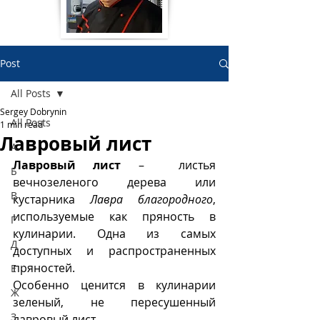
Post
All Posts
Sergey Dobrynin
All Posts
1 min read
Лавровый лист
А
Лавровый лист
 –  листья 
Б
вечнозеленого дерева или 
В
кустарника 
Лавра благородного
, 
используемые как пряность в 
Г
кулинарии. Одна из самых 
Д
доступных и распространенных 
пряностей.
Е
Особенно ценится в кулинарии 
Ж
зеленый, не пересушенный 
З
лавровый лист.