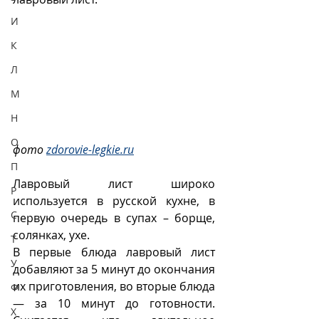
И
К
Л
М
Н
О
фото 
zdorovie-legkie.ru
П
Лавровый лист широко 
Р
используется в русской кухне, в 
С
первую очередь в супах – борще, 
солянках, ухе.
Т
В первые блюда лавровый лист 
У
добавляют за 5 минут до окончания 
их приготовления, во вторые блюда 
Ф
— за 10 минут до готовности. 
Х