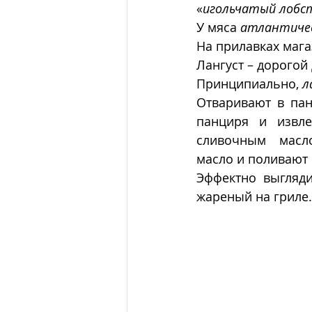
«
игольчатый лобс
У мяса 
атлантичес
На прилавках мага
Лангуст – дорогой
Принципиально, 
л
Отваривают в пан
панциря и извле
сливочным  масл
масло и поливают 
Эффектно выгляди
жареный на гриле.