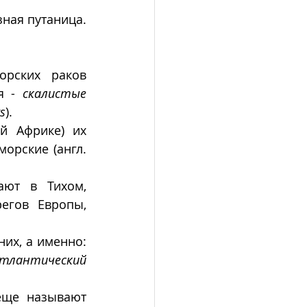
ная путаница. 
рских раков 
я - 
скалистые 
rs
). 
 Африке) их 
), иногда добавляя, что они морские (англ. 
ают в Тихом, 
егов Европы, 
Несмотря на многообразие видов, добываются  лишь несколько из них, а именно: 
тлантический 
еще называют 