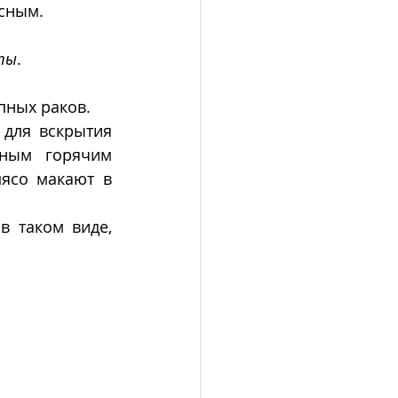
сным. 
ты
. 
упных раков.
для вскрытия 
ным горячим 
ясо макают в 
 таком виде, 