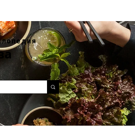
клопедия
ва