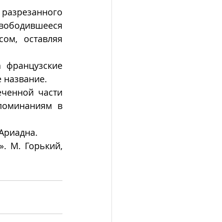
разрезанного 
ободившееся 
ом, оставляя 
 французские 
 название. 
ченной части 
поминаниям в 
 Ариадна. 
». М. Горький, 