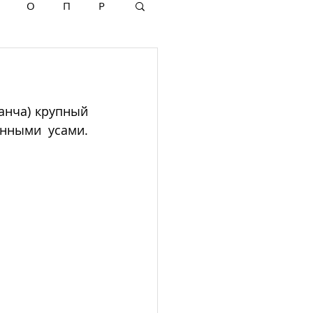
О
П
Р
анча) крупный  
ными усами. 