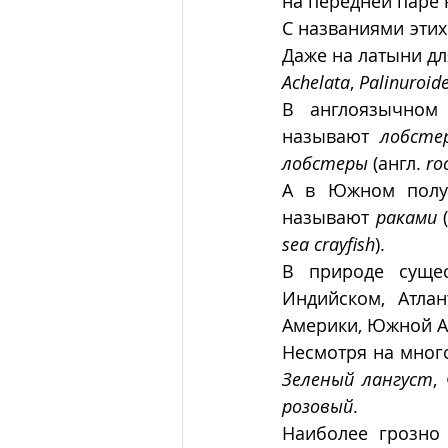
на передней паре 
С названиями этих
Даже на латыни дл
Achelata
, 
Palinuroid
В англоязычном 
называют 
лобсте
лобстеры
 (англ. 
ro
А в Южном полуш
называют 
раками
 
sea crayfish
).
В природе сущес
Индийском, Атлан
Америки, Южной Аф
Зеленый лангуст
, 
розовый
. 
Наиболее грозно 