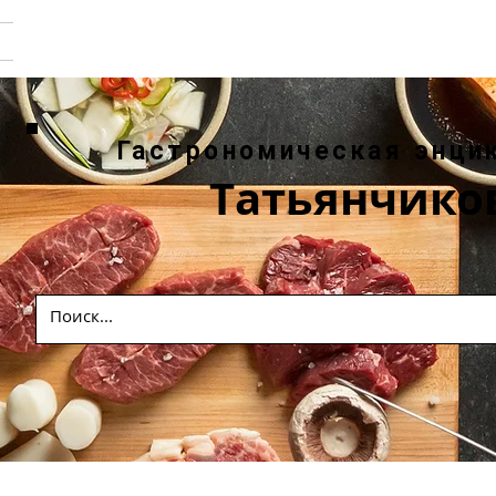
Гастрономическая энци
Татьянчико