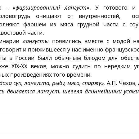
о - «
фаршированный лангуст
». У готового и 
ловогрудь очищают от внутренностей,  осв
полняют фаршем из мяса грудной части с соус
востовой части.  
линарии 
лангусты
 появились вместе с модой на
 говорит и прижившееся у нас именно французское
сты в России были обычным блюдом для обеспе
же XIX-ХХ веков, можно судить по нередким у
ных произведениях того времени.
ала суп, лангуста, рыбу, мясо, спаржу». 
А.П. Чехов,
сь двигается лангуст, шевеля длиннейшими усами