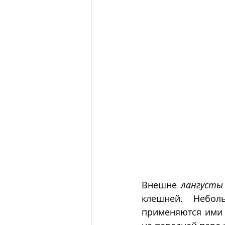
Внешне 
лангусты
клешней.  Неболь
применяются ими д