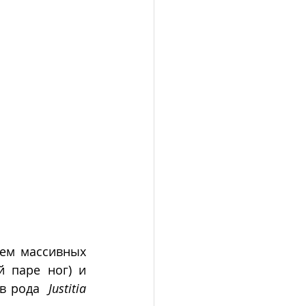
ием массивных 
 паре ног) и 
в рода  
Justitia