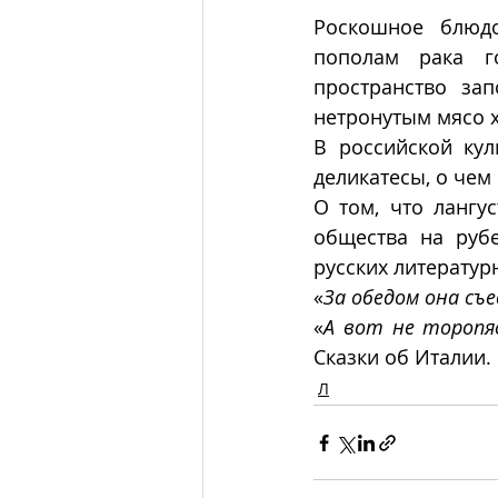
Роскошное блюд
пополам рака го
пространство за
нетронутым мясо х
В российской ку
деликатесы, о чем
О том, что лангу
общества на рубе
русских литератур
«
За обедом она съед
«
А вот не торопя
Сказки об Италии.
Л