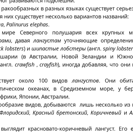
ног развиваются подклешни. 
 ракообразных в разных языках существует серьез
я них существует несколько вариантов названий:
ea
,
Palinurus elephas
. 
мире Северного полушария всех крупных мо
рами
, давая 
лангустам
 уточняющие определени
ck lobsters
) и 
шипастые лобстеры
 (англ. 
spiny lobste
арии (в Австралии, Новой Зеландии и Южной
(англ. 
crawfish
 , 
crayfish
твует около 100 видов 
лангустов
. Они обит
тическом океанах, в Средиземном море, у бер
рики, Японии, Австралии. 
Флоридский
, 
Красный бретонский
, 
Коричневый
 и 
А
выглядит красновато-коричневый лангуст. Его 