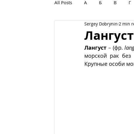
All Posts
А
Б
В
Г
Sergey Dobrynin
2 min 
С
Т
У
Ф
Х
Лангуст
Лангуст
 – (фр. 
lan
морской рак без
Крупные особи могу