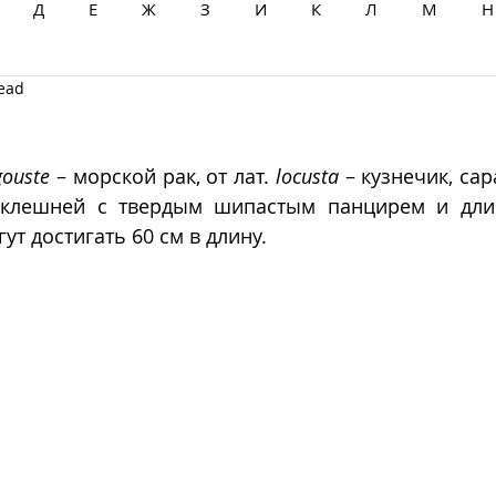
Д
Е
Ж
З
И
К
Л
М
Н
read
Ц
Ч
Ш
Щ
Ы
Э
Ю
Я
gouste
 – морской рак, от лат. 
locusta
 – кузнечик, сар
 клешней с твердым шипастым панцирем и длин
т достигать 60 см в длину. 