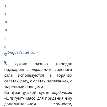
Ц
Ч
Ш
Щ
Ы
Э
fabriquedelices.com
Ю
Я
В кухнях разных народов 
поджаренные 
лардоны
 из соленого 
сала используются в горячих 
салатах, рагу, омлетах, запеканках, с 
жареными овощами.
Во французской кухне 
лардонами
«шпигуют» мясо для придания ему 
дополнительной сочности, 