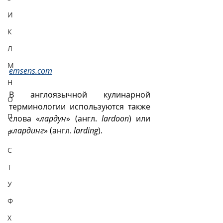
И
К
Л
М
emsens.com
Н
В англоязычной кулинарной 
О
терминологии используются также 
П
слова «
лардун
» (англ. 
lardoon
) или 
«
лардинг
» (англ. 
larding
).
Р
С
Т
У
Ф
Х