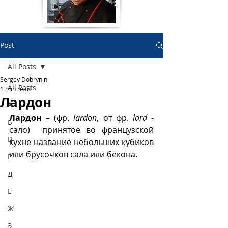
Post
All Posts
Sergey Dobrynin
All Posts
1 min read
Лардон
А
Лардон
 – (фр. 
lardon
, от фр. 
lard
 - 
Б
сало)  принятое во французской 
В
кухне название небольших кубиков 
или брусочков сала или бекона.  
Г
Д
Е
Ж
З