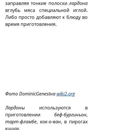
заправляя тонкие полоски 
лардона
вглубь мяса специальной иглой. 
Либо просто добавляют к блюду во 
время приготовления.
Фото DominicGenestна 
wiki2.org
Лардоны
 используются в 
приготовлении 
беф-бургиньон
, 
тарт-фламбе
, 
кок-о-ван
, в пирогах  
кишах
.