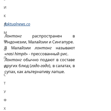
И
К
faktualnews.co
Л
М
Лонтонг
 распространен в 
Н
Индонезии, Малайзии и Сингапуре.
В Малайзии 
лонтонг
 называют 
О
«
nasi himpit
» - прессованный рис.
П
Лонтонг
 обычно подают в составе 
других блюд (
гадо-гадо
), в салатах, в 
Р
супах, как альтернативу лапше.
С
Т
У
Ф
Х