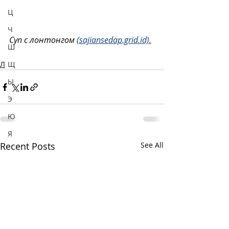
Ц
Ч
Суп с лонтонгом 
(sajiansedap.grid.id).
Ш
Щ
Л
Ы
Э
Ю
Я
Recent Posts
See All