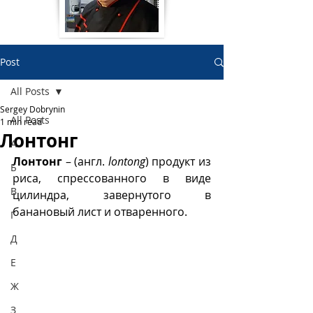
Post
All Posts
Sergey Dobrynin
All Posts
1 min read
Лонтонг
А
Лонтонг
 – (англ. 
lontong
) продукт из 
Б
риса, спрессованного в виде 
В
цилиндра, завернутого в 
банановый лист и отваренного.
Г
Д
Е
Ж
З