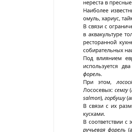
нереста в пресные 
Наиболее известны
омуль, хариус, тайм
В связи с огранич
в аквакультуре то
ресторанной кухне
собирательных на
Под влиянием евр
используется дв
форель
.
При этом, 
лосос
Лососевых: 
семгу
 
salmon
), 
горбушу
 (а
В связи с их разм
кусками.
ручьевая форель
 (