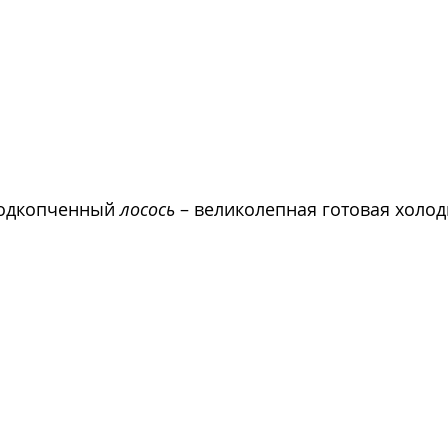
одкопченный 
лосось
 – великолепная готовая холод