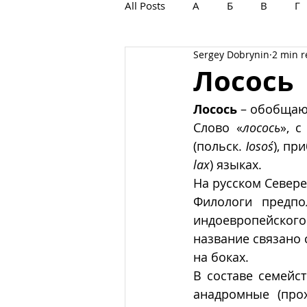
All Posts
А
Б
В
Г
Sergey Dobrynin
2 min 
С
Т
У
Ф
Х
Лосось
Лосось
 – обобщаю
Слово «
лосось
», с
(польск. 
ɫоsоś
), пр
lах
) языках. 
На русском Севере
Филологи предпо
индоевропейского
название связано
на боках.
В составе семейс
анадромные (про