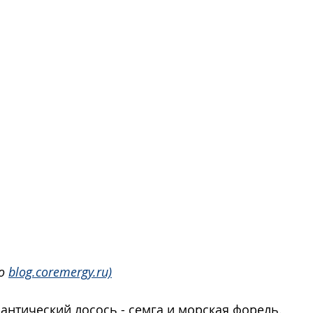
о 
blog.coremergy.ru)
лантический лосось - семга и морская форель.