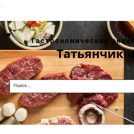
Гастрономическая энци
Татьянчико