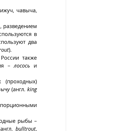
ижуч, чавыча, 
 разведением 
пользуются в 
пользуют два 
rout
).
России также 
ия – 
лосось
 и 
(проходных) 
вычу
 (англ. 
king 
 порционными 
В соответствии с этой терминологией, форель - некрупные пресноводные рыбы – 
(англ. 
bulltrout
, 