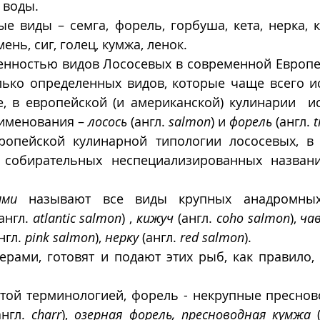
воды.  
е виды – семга, форель, горбуша, кета, нерка, к
ень, сиг, голец, кумжа, ленок. 
енностью видов Лососевых в современной Европе,
лько определенных видов, которые чаще всего ис
, в европейской (и американской) кулинарии  ис
именования – 
лосось
 (англ. 
salmon
) и 
форель
 (англ. 
t
опейской кулинарной типологии лососевых, в 
а собирательных неспециализированных назван
ями
 называют все виды крупных анадромных 
(англ. 
atlantic salmon
) , 
кижуч
 (англ. 
coho salmon
), 
ча
нгл. 
pink salmon
), 
нерку
 (англ. 
red salmon
). 
ерами, готовят и подают этих рыб, как правило,
англ. 
charr
), 
озерная форель, пресноводная кумжа
 