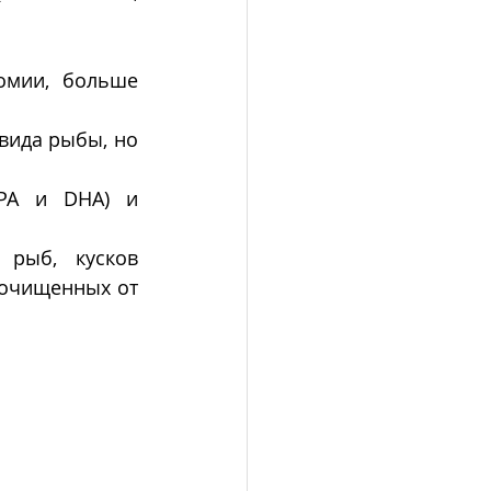
омии, больше 
вида рыбы, но 
PA и DHA) и 
рыб, кусков 
очищенных от 