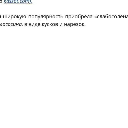
о 
kassot.com).
 широкую популярность приобрела «слабосоленая»
лососина
, в виде кусков и нарезок. 