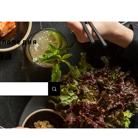
клопедия
ва