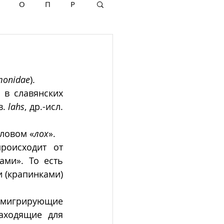
О
П
Р
monidae
). 
в славянских 
. 
lahs
, др.-исл. 
словом «
лох
». 
оисходит от 
ами». То есть 
(крапинками) 
 мигрирующие 
аходящие для 