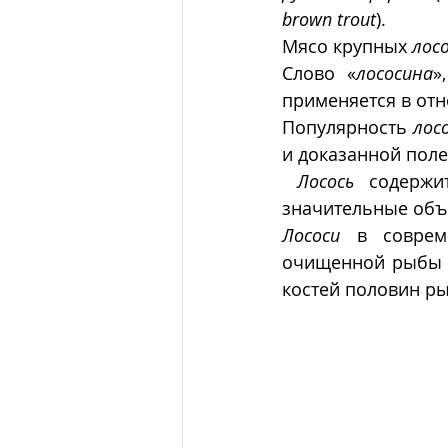
brown trout
).
Мясо крупных 
лос
Слово «
лососина
»
применяется в от
Популярность 
лос
и доказанной поле
Лосось
 содержи
значительные объ
Лососи
 в соврем
очищенной рыбы – 
костей половин ры