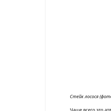
Стейк лосося (фот
Чаще всего это ат