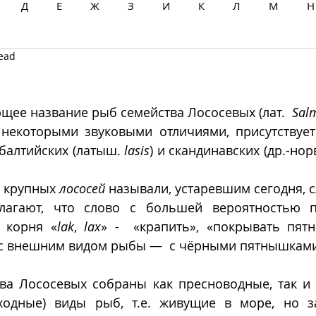
Д
Е
Ж
З
И
К
Л
М
Н
read
Ц
Ч
Ш
Щ
Ы
Э
Ю
Я
щее название рыб семейства Лососевых (лат.  
Sal
 некоторыми звуковыми отличиями, присутствует 
ибалтийских (латыш. 
lasis
) и скандинавских (др.-норв
 крупных 
лососей
 называли, устаревшим сегодня, 
лагают, что слово с большей вероятностью пр
 корня «
lak
, 
lax
» -  «крапить», «покрывать пятн
 с внешним видом рыбы —  с чёрными пятнышками 
тва Лососевых собраны как пресноводные, так и
ходные) виды рыб, т.е. живущие в море, но з