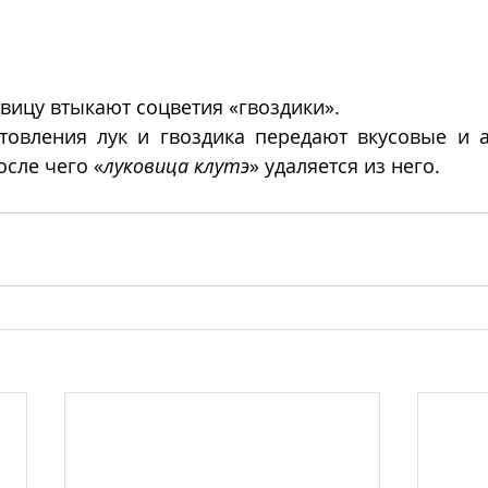
ицу втыкают соцветия «гвоздики».
товления лук и гвоздика передают вкусовые и а
осле чего «
луковица клутэ
» удаляется из него.