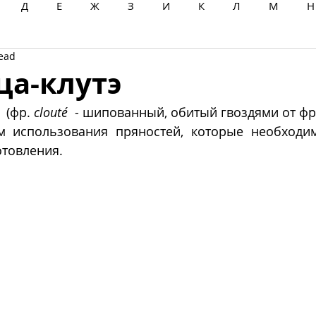
Д
Е
Ж
З
И
К
Л
М
Н
read
Ц
Ч
Ш
Щ
Ы
Э
Ю
Я
ца-клутэ
  (фр. 
clouté
  - шипованный, обитый гвоздями от фр
 использования пряностей, которые необходим
отовления.