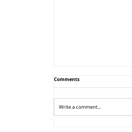
Comments
Write a comment...
Лярд / свиной смалец