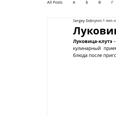
All Posts
А
Б
В
Г
Sergey Dobrynin
1 min 
С
Т
У
Ф
Х
Лукови
Луковица-клутэ
 –
кулинарный прием
блюда после приг