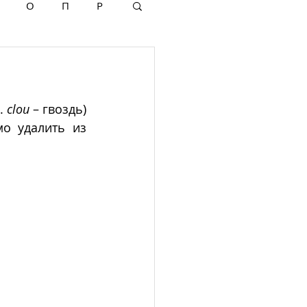
О
П
Р
. 
clou
 – гвоздь) 
о удалить из 