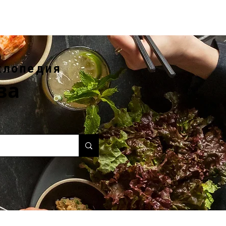
клопедия
ва