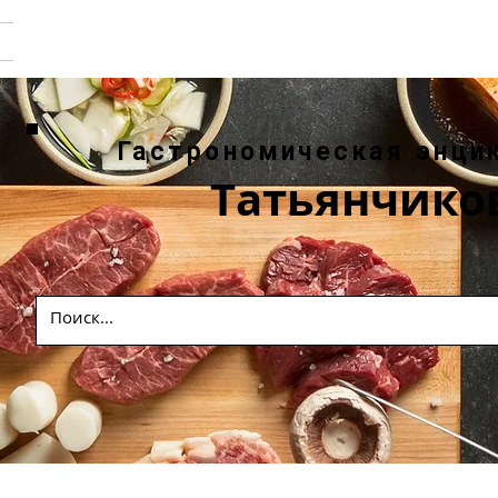
Гастрономическая энци
Татьянчико