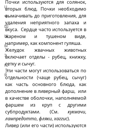
Почки используются для солянок, 
Ц
вторых блюд. Почки необходимо 
вымачивать до приготовления, для 
Ч
удаления неприятного запаха и 
Ш
вкуса.  Сердце часто используется в 
Щ
жареном и тушеном виде, 
например, как компонент гуляша. 
Ы
Желудок жвачных животных 
Э
включает отделы - рубец, книжку, 
сетку и сычуг.
Ю
Эти части могут использоваться по 
Я
отдельности (чаще рубец, сычуг) 
как часть основного блюда, как 
дополнение в ливерный фарш,  или 
в качестве оболочки, наполняемой 
фаршем из круп с другими 
субпродуктами. (См. 
кукмачи
, 
лампредотто
, 
фляки
, 
хаггис
).
Ливер (или его части) используются 