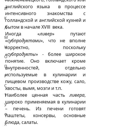
английского языка  в процессе 
И
интенсивного знакомства с 
К
голландской и английской кухней и 
бытом в начале XVIII  века.  
Л
Иногда «
ливер
» путают  
М
«
субпродуктами
», что не вполне 
Н
корректно, поскольку 
«
субпродукты
» - более широкое 
О
понятие. Оно включает кроме 
П
внутренностей, отдельно 
используемые в кулинарии и 
Р
пищевом производстве кожу, сало, 
С
хвосты, вымя, мозги и т.п.
Наиболее ценная часть 
ливера
, 
Т
широко применяемая в кулинарии 
У
– печень. Из печени готовят 
Ф
паштеты, консервы, основные 
блюда, салаты. 
Х