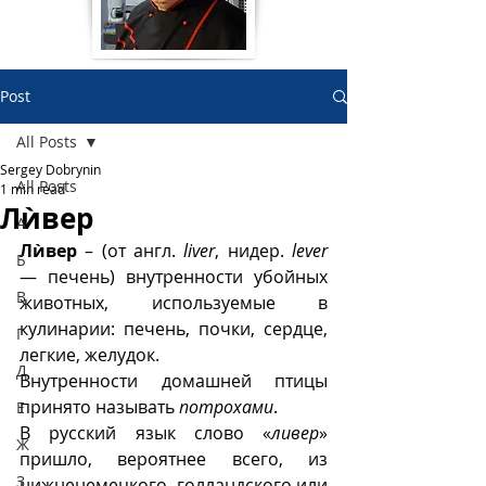
Post
All Posts
Sergey Dobrynin
All Posts
1 min read
Лѝвер
А
Лѝвер
 – (от англ. 
liver
, нидер. 
lever
Б
— печень) внутренности убойных 
В
животных, используемые в 
кулинарии: печень, почки, сердце, 
Г
легкие, желудок.
Д
Внутренности домашней птицы 
принято называть 
потрохами
. 
Е
В русский язык слово «
ливер
» 
Ж
пришло, вероятнее всего, из 
З
нижненемецкого, голландского или 