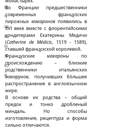
монастырях. 
Ц
Во Франции предшественники 
современных французских 
Ч
пирожных 
макаронов
 появились в 
Ш
XVI веке вместе с флорентийскими 
кондитерами Екатерины Медичи 
Щ
(
Catherine de Médicis
, 1519 - 1589), 
Ы
ставшей французской королевой. 
Французские 
макароны
 по 
Э
происхождению – близкие 
Ю
родственники итальянских 
Я
макарунов
, получивших бòльшее 
распространение в англоязычном 
мире. 
В основе их родства – общий 
предок и тонко дробленый 
миндаль. Но способы 
изготовления, рецептура и форма 
сильно отличаются.