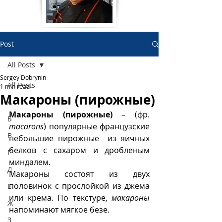
Post
All Posts
Sergey Dobrynin
All Posts
1 min read
Макароны (пирожные)
А
Макароны (пирожные)
 – (фр. 
Б
macarons
) популярные французские 
В
небольшие пирожные  из яичных 
белков с сахаром и дробленым 
Г
миндалем.
Д
Макароны состоят из двух 
половинок с прослойкой из джема 
Е
или крема. По текстуре, 
макароны
Ж
напоминают мягкое безе.
З