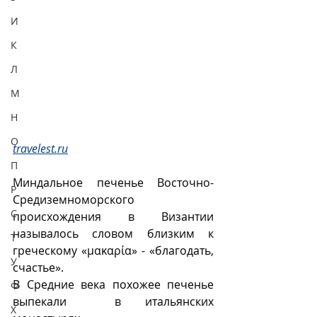
И
К
Л
М
Н
О
travelest.ru
П
Миндальное печенье Восточно-
Р
Средиземноморского 
С
происхождения в Византии 
называлось словом близким к 
Т
греческому «μακαρία» - «благодать, 
У
счастье». 
В Средние века похожее печенье 
Ф
выпекали  в итальянских 
Х