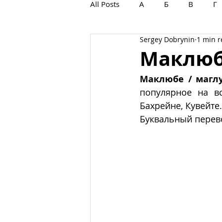
All Posts
А
Б
В
Г
Sergey Dobrynin
1 min 
С
Т
У
Ф
Х
Маклюб
Маклюбе / магл
популярное на вс
Бахрейне, Кувейте.