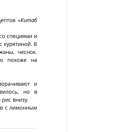
ептов «
Китаб 
о специями и 
 курятиной. В 
аны, чеснок. 
о похоже на 
ворачивают и 
илось, но в 
 рис внизу. 
в с лимонным 