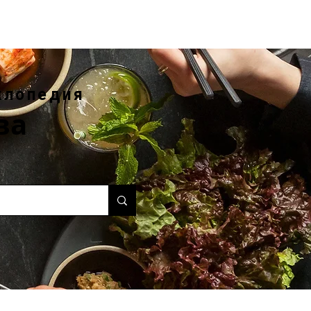
клопедия
ва