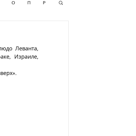
О
П
Р
людо Леванта, 
ке, Израиле, 
مقلوبة» – «низом–вверх».