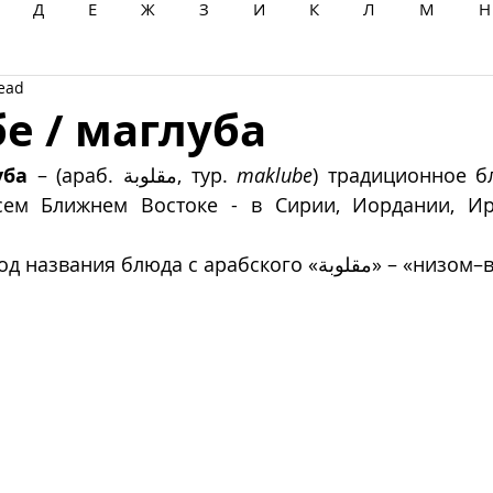
Д
Е
Ж
З
И
К
Л
М
Н
read
Ц
Ч
Ш
Щ
Ы
Э
Ю
Я
е / маглуба
уба
 – (араб. مقلوبة, тур. 
maklube
) традиционное б
ем Ближнем Востоке - в Сирии, Иордании, Ира
 
Буквальный перевод названия блюда с арабского «