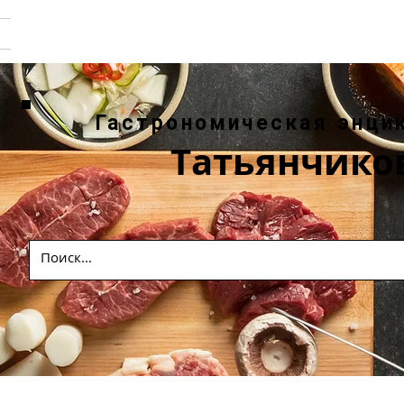
Гастрономическая энци
Татьянчико