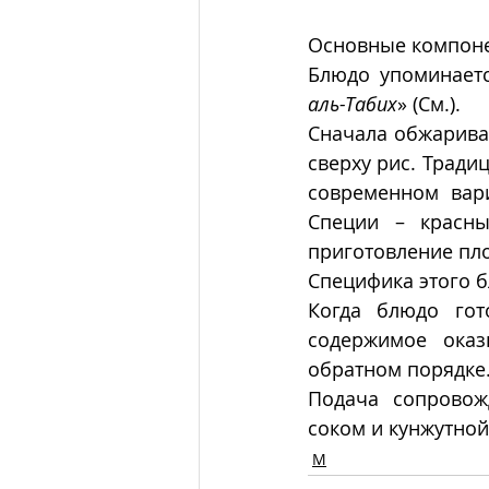
Основные компон
Блюдо упоминаетс
аль-Табих
» (См.).
Сначала обжаривае
сверху рис. Тради
современном вари
Специи – красны
приготовление пло
Специфика этого б
Когда блюдо гот
содержимое оказ
обратном порядке. 
Подача  сопровожд
соком и кунжутной
М