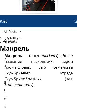
Post
All Posts
Sergey Dobrynin
All Posts
2 min read
Макрель
А
Макрель 
 - (англ. 
mackerel
) общее 
Б
название нескольких видов 
В
промысловых рыб семейства 
Скумбриевых отряда 
Г
Скумбриеобразных (лат. 
Д
Scomberomorus
). 
Е
Ж
З