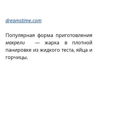
dreamstime.com
Популярная форма приготовления 
макрели
  — жарка в плотной 
панировке из жидкого теста, яйца и 
горчицы.
Саба мисони (фото 
justonecookbook.com).