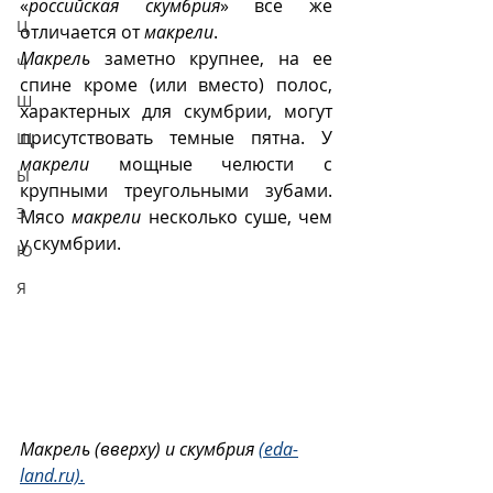
«
российская скумбрия
» все же 
Ц
отличается от 
макрели
.
Макрель
 заметно крупнее, на ее 
Ч
спине кроме (или вместо) полос, 
Ш
характерных для скумбрии, могут 
присутствовать темные пятна. У 
Щ
макрели
 мощные челюсти с 
Ы
крупными треугольными зубами. 
Э
Мясо 
макрели
 несколько суше, чем 
у скумбрии. 
Ю
Я
Макрель (вверху) и скумбрия 
(eda-
land.ru).