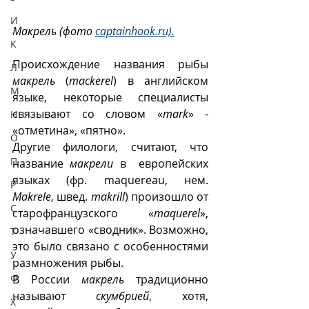
И
Макрель (фото 
captainhook.ru).
К
Происхождение названия рыбы 
Л
макрель
 (
mackerel
) в английском 
М
языке, некоторые специалисты 
связывают со словом «
mark
» - 
Н
«отметина», «пятно». 
О
Другие филологи, считают, что 
П
название 
макрели
 в  европейских 
языках (фр. maquereau, нем. 
Р
Makrele
, швед. 
makrill
) произошло от 
С
старофранцузского  «
maquerel
», 
означавшего «сводник». Возможно, 
Т
это было связано с особенностями 
У
размножения рыбы. 
В России 
макрель
 традиционно 
Ф
называют 
скумбрией
, хотя, 
Х