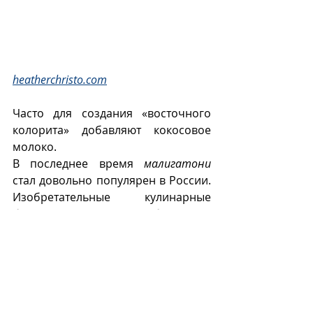
heatherchristo.com
Часто для создания «восточного 
колорита» добавляют кокосовое 
молоко.
В последнее время 
малигатони
стал довольно популярен в России. 
Изобретательные  кулинарные 
блогеры предлагают добавлять в 
него яблоки, ревень, куркуму, 
чеснок, имбирь, кокосовое молоко, 
коровье молоко с кокосовой 
стружкой и, вообще, не 
ограничивать свои фантазии в 