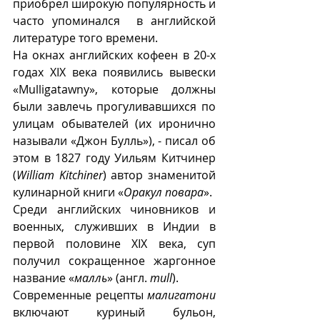
приобрел широкую популярность и 
часто упоминался  в английской 
литературе того времени. 
На окнах английских кофеен в 20-х 
годах XIX века появились вывески 
«Mulligatawny», которые должны 
были завлечь прогуливавшихся по 
улицам обывателей (их иронично 
называли «Джон Булль»), - писал об 
этом в 1827 году Уильям Китчинер 
(
William Kitchiner
) автор знаменитой 
кулинарной книги «
Оракул повара
».
Среди английских чиновников и 
военных, служивших в Индии в 
первой половине XIX века, суп 
получил сокращенное жаргонное  
название «
малль
» (англ. 
mull
).
Современные рецепты 
малигатони
включают куриный бульон, 