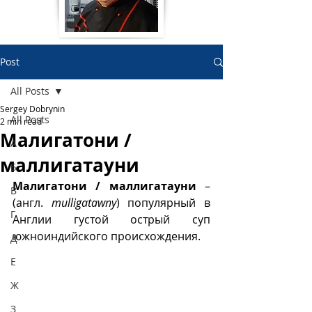
Post
All Posts
Sergey Dobrynin
All Posts
2 min read
Малигатони /
А
маллигатауни
Б
Малигатони / маллигатауни
 – 
В
(англ. 
mulligatawny
) популярный в 
Г
Англии густой острый суп 
южноиндийского происхождения. 
Д
Е
Ж
З