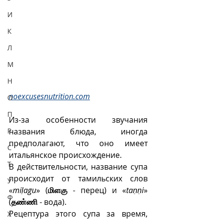
И
К
Л
М
Н
noexcusesnutrition.com
О
П
Из-за особенности звучания 
Р
названия блюда, иногда 
предполагают, что оно имеет 
С
итальянское происхождение. 
Т
В действительности, название супа 
происходит от тамильских слов 
У
«
miḷagu
» (
மிளகு
 - перец) и «
taṇṇi
» 
Ф
(
தண்ணி
 - вода).
Рецептура этого супа за время, 
Х