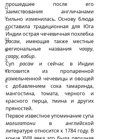
прошедшее после его 
Ц
заимствования англичанами 
Ч
сильно изменилась. Основу блюда 
составила традиционная для Юга 
Ш
Индии острая чечевичная похлебка 
Щ
расам
, имеющая также местные 
региональные названия 
чаару
, 
Ы
саару
, 
кабир
.
Э
Суп 
расам
 и сейчас в Индии 
Ю
готовится из пропаренной 
измельченной чечевицы и овощей 
Я
с добавлением сока тамаринда, 
мангостина, томата, черного и 
красного перца, тмина и других 
пряностей.
Первое известное упоминание супа 
малигатони
 в английской 
литературе относится к 1784 году. В 
конце XVIII века это была овощная 