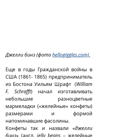
Джелли бинз (фото 
hellogiggles.com).
Еще в годы Гражданской войны в 
США (1861- 1865) предприниматель 
из Бостона Уильям Шрафт  (
William 
F. Schrafft
) начал изготавливать 
небольшие разноцветные 
мармеладки («желейные» конфеты) 
размерами и формой 
напоминавшие фасолины. 
Конфеты так и назвали «
джелли 
бинз
» (англ. 
jelly beans
 – желейные 