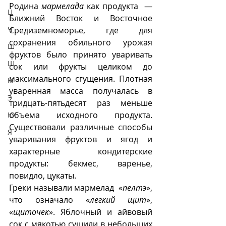
Родина 
мармелада
 как продукта  — 
Ц
Ближний Восток и Восточное 
Ч
Средиземноморье, где для 
сохранения обильного урожая 
Ш
фруктов было принято уваривать 
Щ
сок или фрукты целиком до 
максимального сгущения. Плотная 
Ы
уваренная масса получалась в 
Э
тридцать-пятьдесят раз меньше 
объема исходного продукта. 
Ю
Существовали различные способы 
Я
уваривания фруктов и ягод и 
характерные кондитерские 
продукты: бекмес, варенье, 
повидло, цукаты.   
Греки называли мармелад  «
пелтэ
», 
что означало «
легкий щит
», 
«
щиточек
». Яблочный и айвовый 
сок с мякотью сушили в небольших 