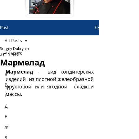
Post
All Posts
Sergey Dobrynin
All Posts
3 min read
Мармелад
А
Мармелад
 -  вид кондитерских 
Б
изделий  из плотной желеобразной 
В
фруктовой или ягодной  сладкой 
массы. 
Г
Д
Е
Ж
З