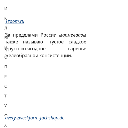
И
К
1zoom.ru
Л
За пределами России 
мармеладом
М
также называют густое сладкое 
Н
фруктово-ягодное варенье 
желеобразной консистенции.
О
П
Р
С
Т
У
Ф
avery-zweckform-fachshop.de
Х