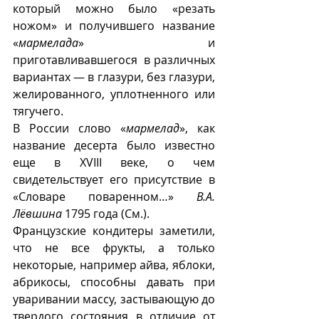
который можно было «резать 
ножом» и получившего название 
«
мармелада
» и 
приготавливавшегося  в различных 
вариантах — в глазури, без глазури, 
желированного, уплотненного или 
тягучего.
В России слово «
мармелад
», как 
название десерта было известно 
еще в XVIII веке, о чем 
свидетельствует его присутствие в 
«Словаре поваренном…» 
В.А. 
Лëвшина
 1795 года (См.).
Французские кондитеры заметили, 
что не все фрукты, а только 
некоторые, например айва, яблоки, 
абрикосы, способны давать при 
уваривании массу, застывающую до 
твердого состояния в отличие от 