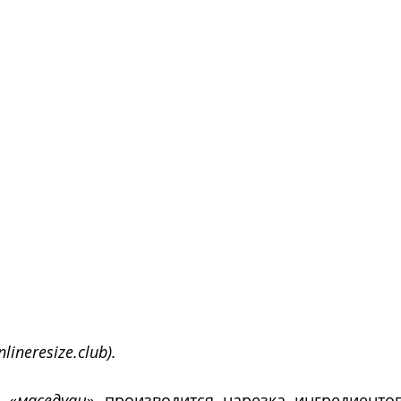
ineresize.club).
 «
маседуан
» производится нарезка ингредиентов