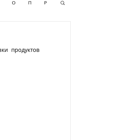
О
П
Р
ки продуктов 