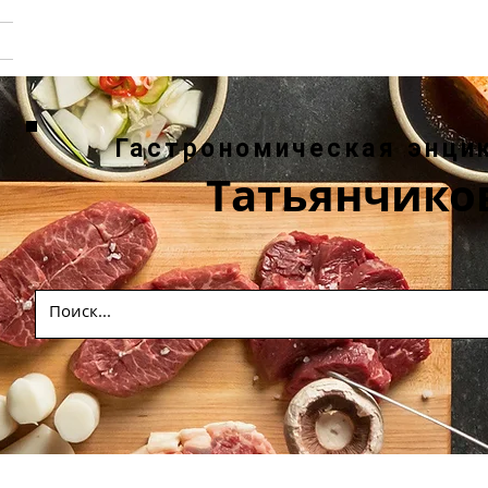
Гастрономическая энци
Татьянчико