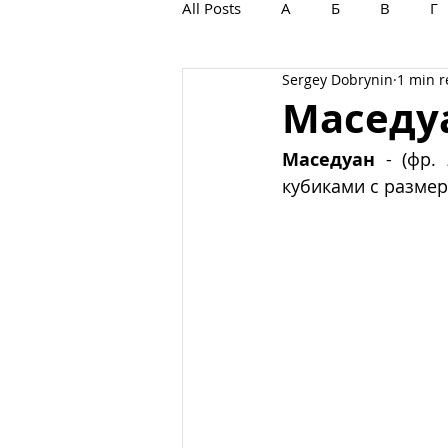
All Posts
А
Б
В
Г
Sergey Dobrynin
1 min 
С
Т
У
Ф
Х
Маседу
Маседуан
 - (фр. 
кубиками с размер