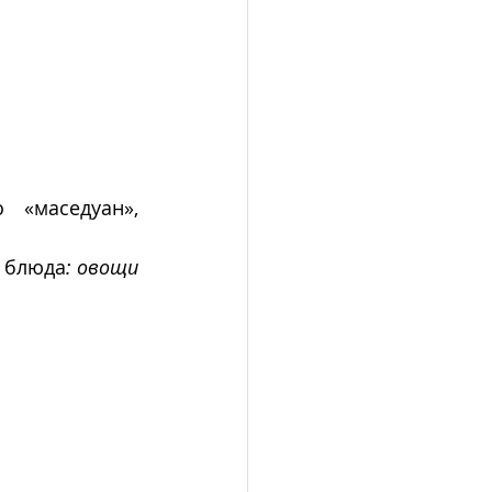
«маседуан», 
е блюда
: овощи 
.