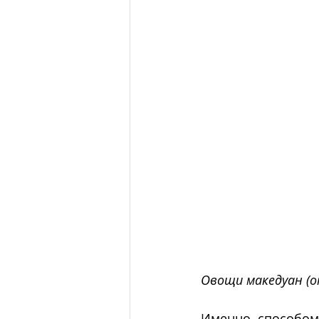
Овощи македуан (onl
Именно способом