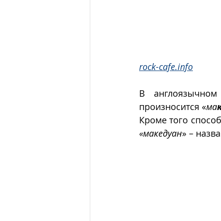
rock-cafe.info
В англоязычном 
произносится «
ма
Кроме того спосо
«македуан
» – назв