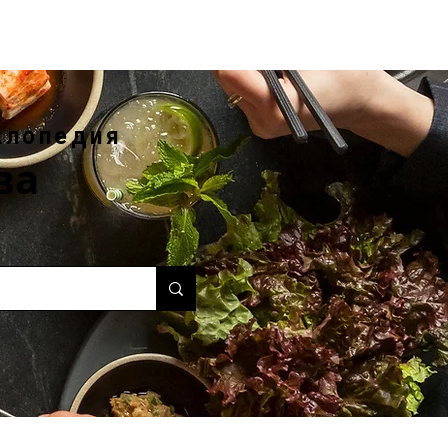
клопедия
ва