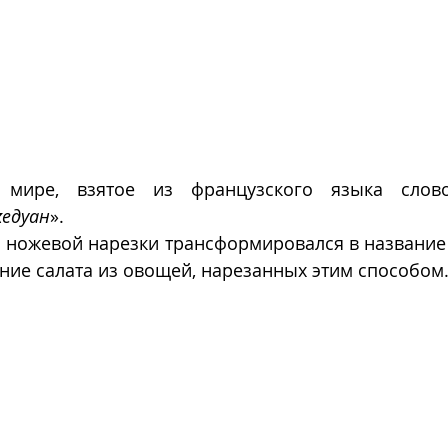
мире, взятое из французского языка слово 
к
едуан
». 
б ножевой нарезки трансформировался в названи
ание салата из овощей, нарезанных этим способом