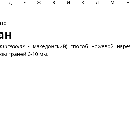
Д
Е
Ж
З
И
К
Л
М
Н
read
Ц
Ч
Ш
Щ
Ы
Э
Ю
Я
ан
macedoine
 - македонский) способ ножевой нарез
ом граней 6-10 мм.  