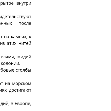
рытое внутри 
етельствуют 
нных после 
 на камнях, к 
з этих нитей 
елями, мидий 
 колонии.
убовые столбы 
т на морском 
ях достигают 
ий, в Европе, 