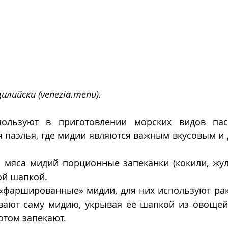
илийски (venezia.menu).
ользуют в приготовлении морских видов пас
 паэлья, где мидии являются важным вкусовым и 
мяса мидий порционные запеканки (кокили, жулье
ой шапкой.
«фаршированные» мидии, для них используют рак
вают саму мидию, укрывая ее шапкой из овощей 
отом запекают.