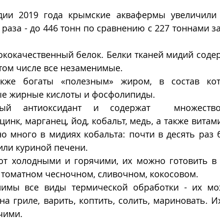
дии 2019 года крымские аквафермы увеличили 
 раза - до 446 тонн по сравнению с 227 тоннами з
кокачественный белок. Белки тканей мидий содер
 том числе все незаменимые. 
кже богаты «полезным» жиром, в состав кото
 жирные кислоты и фосфолипиды. 
й антиоксидант и содержат  множество 
инк, марганец, йод, кобальт, медь, а также витамин
но много в мидиях кобальта: почти в десять раз 
или куриной печени.
т холодными и горячими, их можно готовить в 
 томатном чесночном, сливочном, кокосовом. 
имы все виды термической обработки - их мож
на гриле, варить, коптить, солить, мариновать. И
чими. 