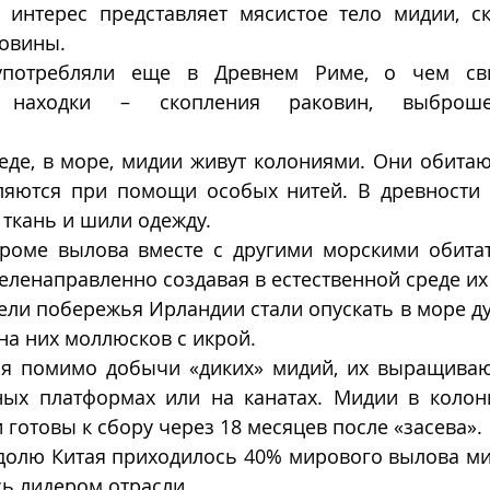
 интерес представляет мясистое тело мидии, ск
овины. 
отребляли еще в Древнем Риме, о чем свид
е находки – скопления раковин, выброше
еде, в море, мидии живут колониями. Они обитают
яются при помощи особых нитей. В древности и
ткань и шили одежду. 
кроме вылова вместе с другими морскими обитат
целенаправленно создавая в естественной среде их
ители побережья Ирландии стали опускать в море д
а них моллюсков с икрой.
я помимо добычи «диких» мидий, их выращиваю
ных платформах или на канатах. Мидии в колони
 готовы к сбору через 18 месяцев после «засева».
 долю Китая приходилось 40% мирового вылова мид
ь лидером отрасли. 