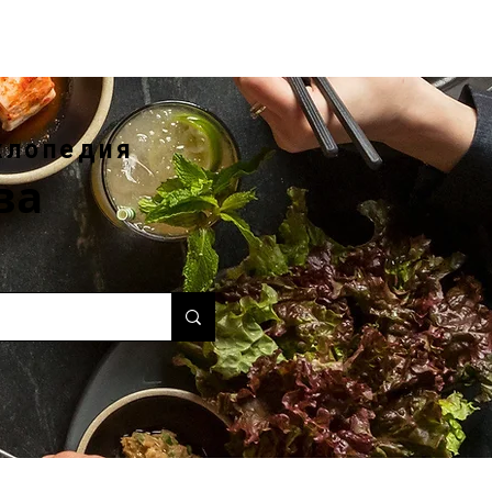
клопедия
ва