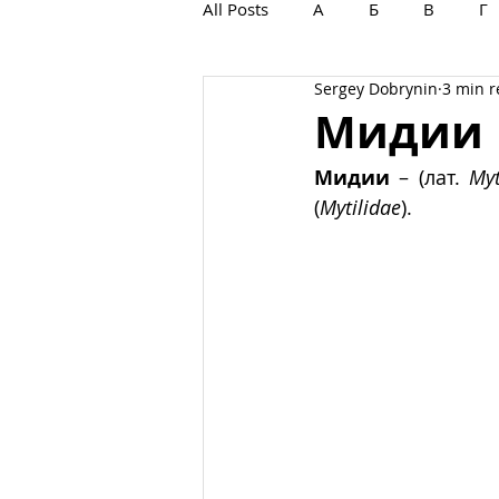
All Posts
А
Б
В
Г
Sergey Dobrynin
3 min 
С
Т
У
Ф
Х
Мидии
Мидии
 – (лат. 
Myt
(
Mytilidae
).