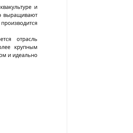
вакультуре и 
вылавливаются значительные объемы товарных мидий (чаще всего выращивают 
производится 
тся отрасль 
лее крупным 
м и идеально 