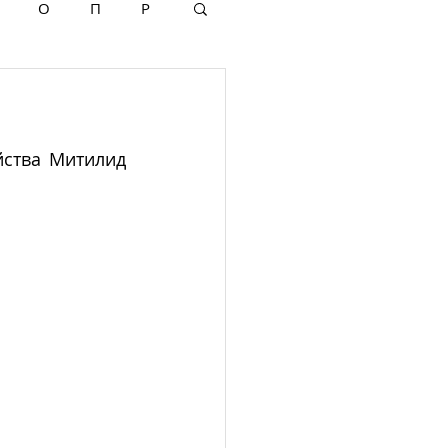
О
П
Р
ства Митилид 