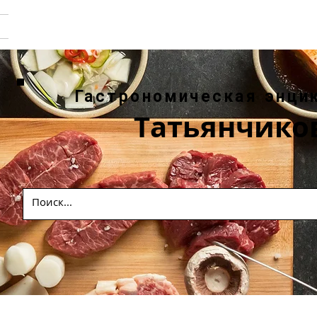
Гастрономическая энци
Татьянчико