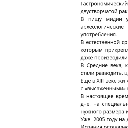
Гастрономический
двустворчатой рак
В пищу мидии уп
археологически
употребления.
В естественной ср
которым прикрепл
даже производили 
В Средние века, 
стали разводить, 
Еще в XIII веке ж
с «высаженными» н
В настоящее врем
дне, на специаль
нужного размера и
Уже  2005 году на
Испания оставалас