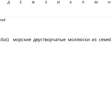
Д
Е
Ж
З
И
К
Л
М
Н
read
Ц
Ч
Ш
Щ
Ы
Э
Ю
Я
ilus
)  морские двустворчатые моллюски из семей