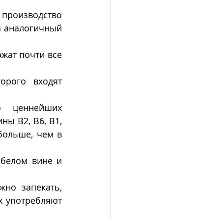
производство 
а аналогичный 
жат почти все 
рого входят 
ценнейших  
ы В2, В6, В1, 
больше, чем в 
белом вине и 
но запекать, 
х употребляют 