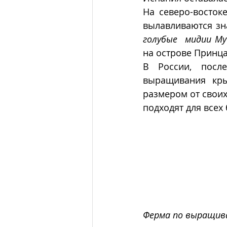
На северо-восток
голубые  мидии Myti
на острове Принца
В России, после
выращивания кры
размером от своих
подходят для всех
Ферма по выращив