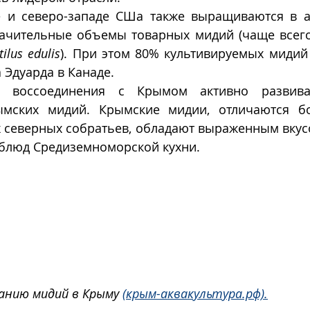
е и северо-западе СШа также выращиваются в ак
lus edulis
). При этом 80% культивируемых мидий 
 Эдуарда в Канаде. 
 воссоединения с Крымом активно развивае
мских мидий. Крымские мидии, отличаются бо
 северных собратьев, обладают выраженным вкусо
 блюд Средиземноморской кухни.
анию мидий в Крыму 
(крым-аквакультура.рф).