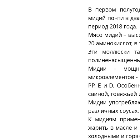
В первом полуго
мидий почти в два
период 2018 года.
Мясо мидий – высо
20 аминокислот, в
Эти моллюски та
полиненасыщенные
Мидии - мощны
микроэлементов - ц
РР, Е и D. Особен
свиной, говяжьей 
Мидии употребляю
различных соусах:
К мидиям примен
жарить в масле и 
холодными и горя