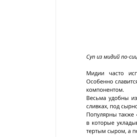
Суп из мидий по-сиц
Мидии часто исп
Особенно славится
компонентом. 
Весьма удобны из 
сливках, под сырн
Популярны также 
в которые уклады
тертым сыром, а п