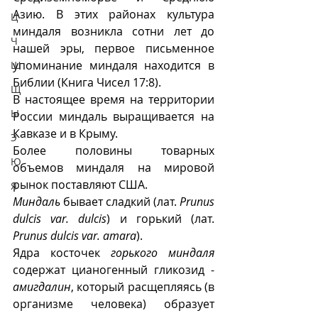
Азию. В этих районах культура 
Ц
миндаля возникла сотни лет до 
Ч
нашей эры, первое письменное 
упоминание миндаля находится в 
Ш
Библии (Книга Чисел 17:8).
Щ
В настоящее время на территории 
Ы
России миндаль выращивается на 
Кавказе и в Крыму.
Э
Более половины товарных 
Ю
объемов миндаля на мировой 
рынок поставляют США.
Я
Миндаль
 бывает сладкий (лат. 
Prunus 
dulcis var. dulcis
) и горький (лат. 
Prunus dulcis var. amara
).  
Ядра косточек 
горького миндаля
содержат цианогенный гликозид - 
амигдалин
, который расщепляясь (в 
организме человека) образует 