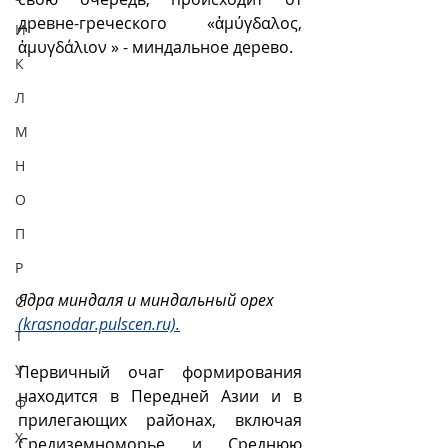
древне-греческого «ἀμύγδαλος,
И
ἀμυγδάλιον » - миндальное дерево.
К
Л
М
Н
О
П
Р
Ядра миндаля и миндальный орех 
С
(krasnodar.pulscen.ru).
Т
У
Первичный очаг формирования 
находится в Передней Азии и в 
Ф
прилегающих районах, включая 
Х
Средиземноморье и Среднюю 