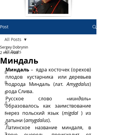
Post
All Posts
Sergey Dobrynin
All Posts
2 min read
Миндаль
А
Миндаль
 –  ядра косточек (орехов) 
Б
плодов  кустарника  или деревьев 
В
подрода Миндаль (лат. 
Amygdalus
) 
рода Слива. 
Г
Русское слово «
миндаль
» 
Д
образовалось как заимствование 
через польский язык (
migdaɫ
 ) из 
Е
латыни (
amygdalus
). 
Ж
Латинское название миндаля, в 
З
свою очередь, происходит от 