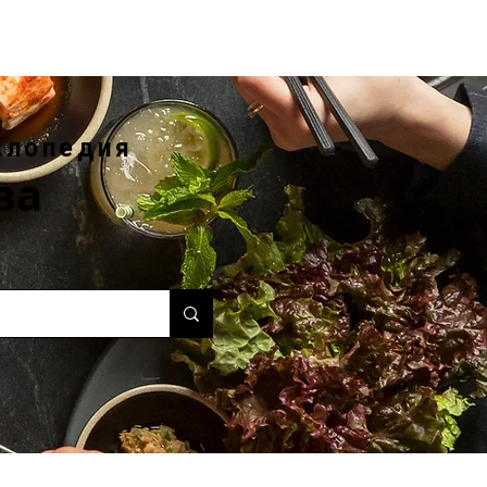
клопедия
ва