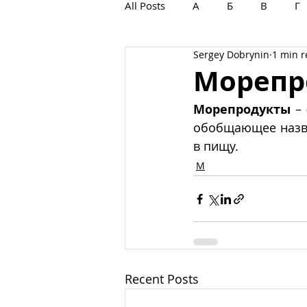
All Posts
А
Б
В
Г
Sergey Dobrynin
1 min 
С
Т
У
Ф
Х
Морепр
Морепродукты
 – 
обобщающее назва
в пищу.
М
Recent Posts