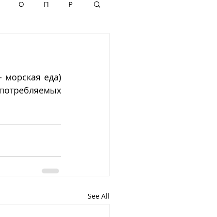
О
П
Р
– морская еда) 
потребляемых 
See All