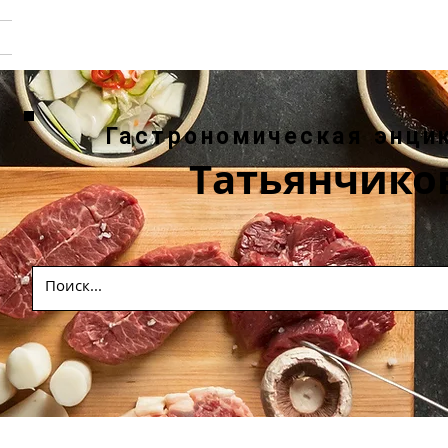
Гастрономическая энци
Татьянчико