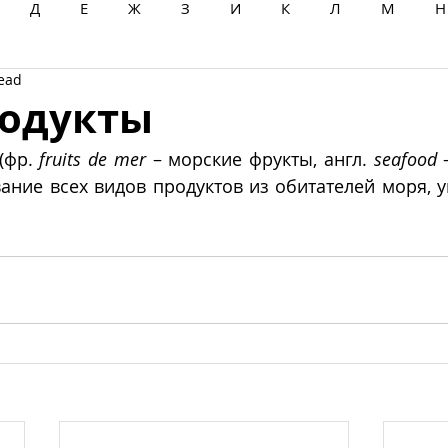
Д
Е
Ж
З
И
К
Л
М
Н
read
Ц
Ч
Ш
Щ
Ы
Э
Ю
Я
одукты
(фр. 
fruits de mer
 – морские фрукты, англ. 
seafood
 
ние всех видов продуктов из обитателей моря, у