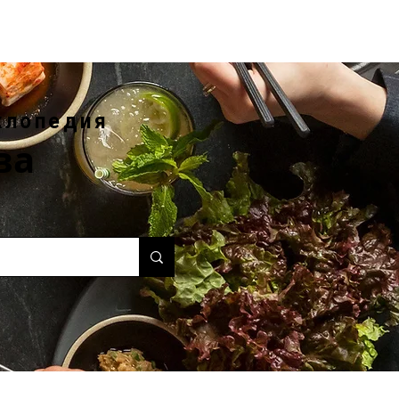
клопедия
ва