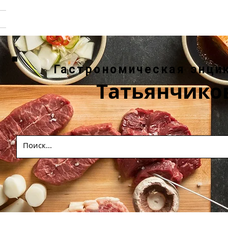
Гастрономическая энци
Татьянчико