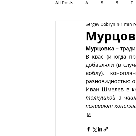
All Posts
А
Б
В
Г
Sergey Dobrynin
1 min 
С
Т
У
Ф
Х
Мурцов
Мурцовка
 – трад
В квас (иногда п
добавляли (в случ
воблу), конопл
разновидностью о
Иван Шмелев в кн
толкушкой в чашке
поливают конопля
М