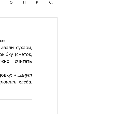
О
П
Р
х».
вали сухари, 
ыбку (снеток, 
жно считать 
овку: «…
мнут 
рошат хлеба, 