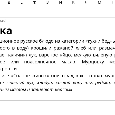
Д
Е
Ж
З
И
К
Л
М
Н
read
Ц
Ч
Ш
Щ
Ы
Э
Ю
Я
ка
иционное русское блюдо из категории «кухни бедны
росто в воду) крошили ражаной хлеб или размачи
ае наличия) лук, вареное яйцо, мелкую вяленую р
яное или подсолнечное масло. Мурцовку мо
крошки.
иге «Солнце живых» описывал, как готовят мурц
 зеленый лук, кладут кислой капусты, редьки, к
ным маслом и заливают квасом
». 