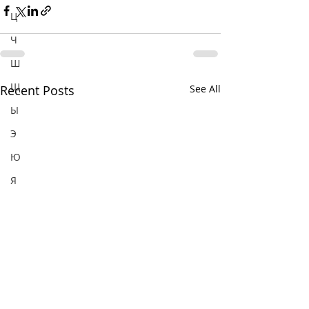
Ц
Ч
Ш
Щ
Recent Posts
See All
Ы
Э
Ю
Я