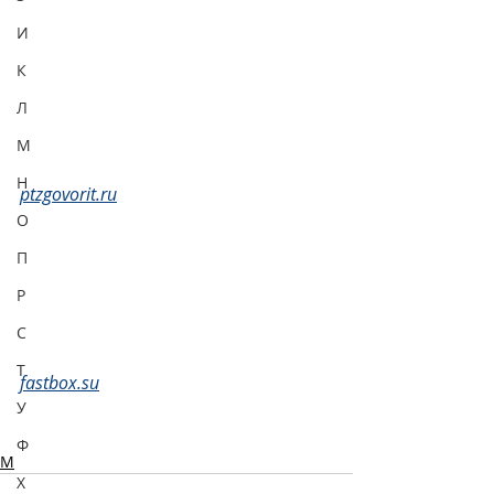
И
К
Л
М
Н
ptzgovorit.ru
О
П
Р
С
Т
fastbox.su
У
Ф
М
Х