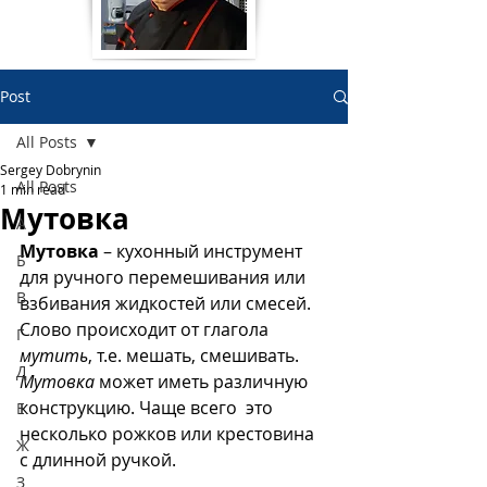
Post
All Posts
Sergey Dobrynin
All Posts
1 min read
Мутовка
А
Мутовка
 – кухонный инструмент 
Б
для ручного перемешивания или 
В
взбивания жидкостей или смесей.
Слово происходит от глагола 
Г
мутить
, т.е. мешать, смешивать.
Д
Мутовка
 может иметь различную 
конструкцию. Чаще всего  это 
Е
несколько рожков или крестовина 
Ж
с длинной ручкой. 
З