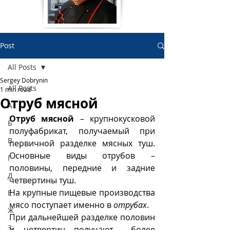
Post
All Posts
Sergey Dobrynin
All Posts
1 min read
Отруб мясной
А
Отруб мясной
 – крупнокусковой 
Б
полуфабрикат, получаемый при 
В
первичной разделке мясных туш. 
Основные виды отрубов – 
Г
половины, передние и задние 
Д
четвертины туш.
На крупные пищевые производства 
Е
мясо поступает именно в 
отрубах
.
Ж
При дальнейшей разделке половин 
З
и четвертин получают  более 