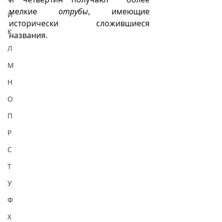
мелкие 
отрубы
, имеющие 
И
исторически сложившиеся 
К
названия.   
Л
М
Н
О
П
Р
С
Т
У
Ф
Х