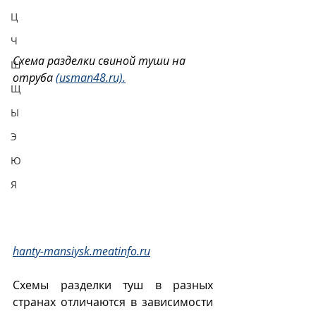
Ц
Ч
Схема разделки свиной туши на 
Ш
отруба 
(usman48.ru).
Щ
Ы
Э
Ю
Я
hanty-mansiysk.meatinfo.ru
Схемы разделки туш в разных 
странах отличаются в зависимости 