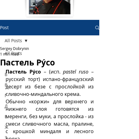
Post
All Posts
Sergey Dobrynin
All Posts
1 min read
Пастель Рýсо
А
Пастель Рýсо
 – (исп. 
pastel ruso
 – 
Б
русский торт) испано-французский 
В
десерт из безе с прослойкой из 
сливочно-миндального крема. 
Г
Обычно «коржи» для верхнего и 
Д
нижнего слоя готовятся из 
меренги, без муки, а прослойка - из 
Е
смеси сливочного масла, пралине, 
Ж
с крошкой миндаля и лесного 
З
ореха. 