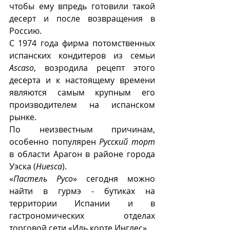
чтобы ему впредь готовили такой 
десерт и после возвращения в 
Россию.
С 1974 года фирма потомственных 
испанских кондитеров из семьи 
Ascaso
, возродила рецепт этого 
десерта и к настоящему времени 
являются самым крупным его 
производителем на испанском 
рынке. 
По неизвестным причинам, 
особенно популярен 
Русский торт
в области Арагон в районе города 
Уэска (
Huesca
). 
«
Пастель Русо
» сегодня можно 
найти в гурмэ - бутиках на 
территории Испании и в 
гастрономических отделах 
торговой сети «Иль корте Инглес».