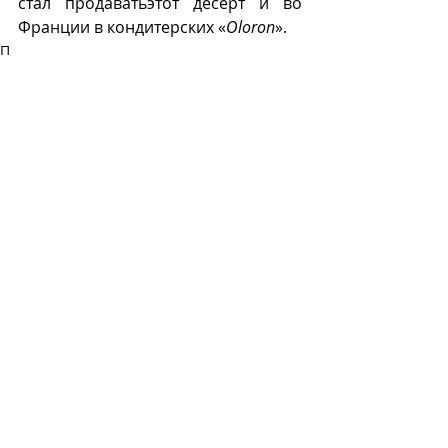
стал продаватьэтот десерт и во 
Франции в кондитерских «
Oloron
».
П
Р
Recent Posts
See All