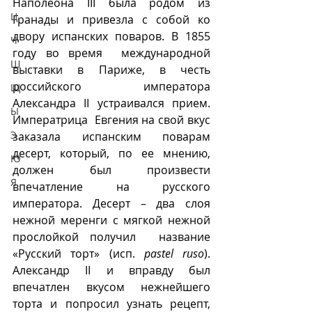
Наполеона III была родом из 
Ц
Гранады и привезла с собой ко 
двору испанских поваров. В 1855 
Ч
году во время  международной 
Ш
выставки в Париже, в честь 
российского императора  
Щ
Александра II устраивался прием.  
Ы
Императрица  Евгения на свой вкус 
Э
заказала испанским поварам 
десерт, который, по ее мнению, 
Ю
должен был произвести 
Я
впечатление на русского 
императора. Десерт – два слоя 
нежной меренги с мягкой нежной 
прослойкой получил  название 
«Русский торт» (исп. 
pastel ruso
). 
Александр II и вправду был 
впечатлен вкусом нежнейшего 
торта и попросил узнать рецепт, 