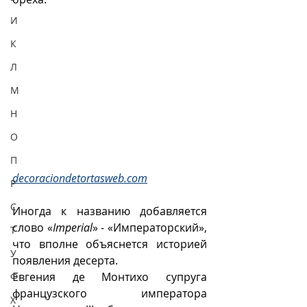
И
К
Л
М
Н
О
П
decoraciondetortasweb.com
Р
С
Иногда к названию добавляется 
слово «
Imperial
» - «Императорский», 
Т
что вполне объяснется историей 
У
появления десерта.
Евгения де Монтихо супруга 
Ф
французского императора 
Х