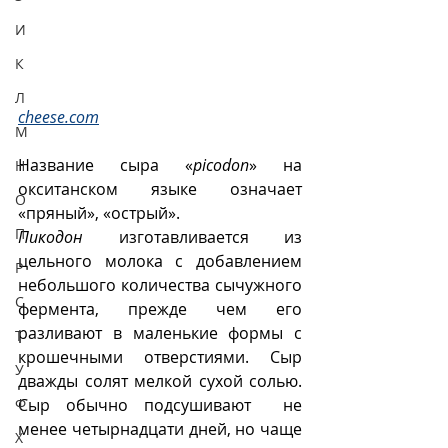
И
К
Л
cheese.com
М
Название сыра «
picodon
» на 
Н
окситанском языке означает 
О
«пряный», «острый».
П
Пикодон
 изготавливается из 
цельного молока с добавлением 
Р
небольшого количества сычужного 
С
фермента, прежде чем его 
разливают в маленькие формы с 
Т
крошечными отверстиями. Сыр 
У
дважды солят мелкой сухой солью. 
Сыр обычно подсушивают  не 
Ф
менее четырнадцати дней, но чаще 
Х