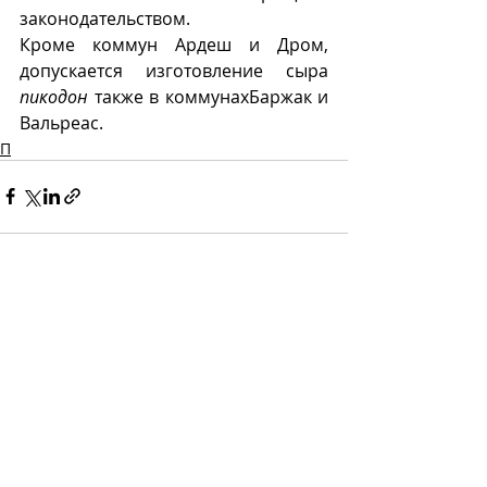
законодательством.
Кроме коммун Ардеш и Дром, 
допускается изготовление сыра 
пикодон
 также в коммунахБаржак и 
Вальреас.
П
Recent Posts
See All