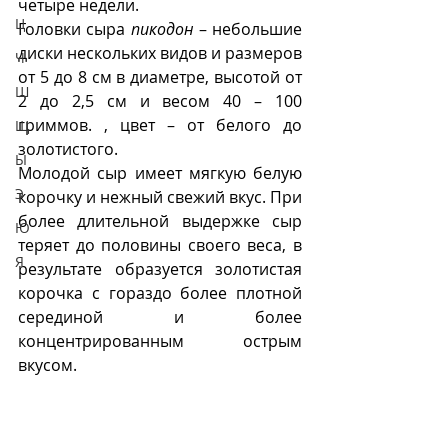
четыре недели.
Ц
Головки сыра 
пикодон
 – небольшие 
диски нескольких видов и размеров 
Ч
от 5 до 8 см в диаметре, высотой от 
Ш
2 до 2,5 см и весом 40 – 100 
гриммов. , цвет – от белого до 
Щ
золотистого. 
Ы
Молодой сыр имеет мягкую белую 
Э
корочку и нежный свежий вкус. При 
более длительной выдержке сыр 
Ю
теряет до половины своего веса, в 
Я
результате образуется золотистая  
корочка с гораздо более плотной 
серединой и более 
концентрированным острым 
вкусом.