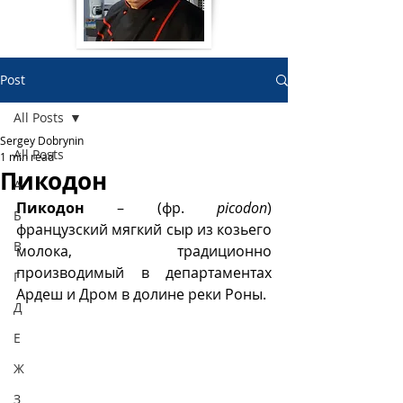
Post
All Posts
Sergey Dobrynin
All Posts
1 min read
Пикодон
А
Пикодон 
– (фр. 
picodon
) 
Б
французский мягкий сыр из козьего 
В
молока, традиционно 
производимый в департаментах 
Г
Ардеш и Дром в долине реки Роны.
Д
Е
Ж
З