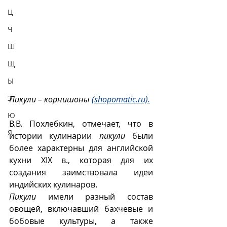
Ц
Ч
Ш
Щ
Ы
Э
Пикули – корнишоны 
(shopomatic.ru).
Ю
В.В. Похлебкин, отмечает, что в 
Я
истории кулинарии 
пикули
 были 
более характерны для английской 
кухни XIX в., которая для их 
создания заимствовала идеи 
индийских кулинаров. 
Пикули
 имели разный состав 
овощей, включавший бахчевые и 
бобовые культуры, а также 