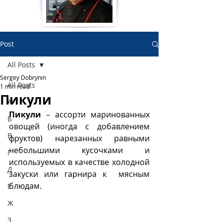
Post
All Posts
Sergey Dobrynin
All Posts
1 min read
Пикули
А
Пикули
 – ассорти маринованных 
Б
овощей (иногда с добавлением 
В
фруктов) нарезанных равными 
небольшими кусочками и 
Г
используемых в качестве холодной 
Д
закуски или гарнира к  мясным 
блюдам.
Е
Ж
З