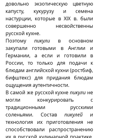
довольно экзотическую цветную 
капусту, кукурузу и семена 
настурции, которые в XIX в. были 
совершенно несвойственны 
русской кухне. 
Поэтому 
пикули
 в основном 
закупали готовыми в Англии и 
Германии, а если и готовили в 
России, то только для подачи к 
блюдам английской кухни (ростбиф, 
бифштекс) для придания блюдам 
ощущения аутентичности.
В самой же русской кухне 
пикули
 не 
могли конкурировать с 
традиционными русскими 
соленьями. Состав 
пикулей
 и 
технология их приготовления не 
способствовали распространению 
их в русской кулинарной практике. 