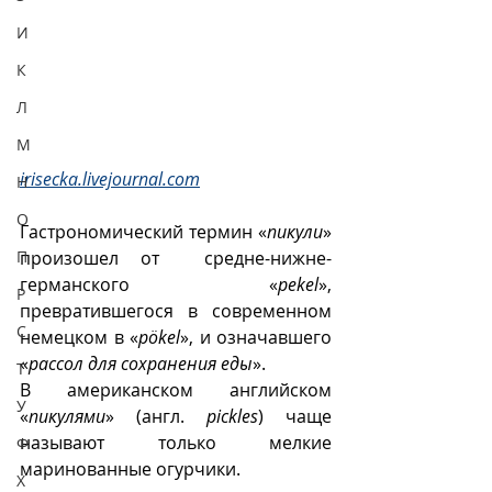
И
К
Л
М
irisecka.livejournal.com
Н
О
Гастрономический термин «
пикули
» 
П
произошел от  средне-нижне-
германского  «
pekel
», 
Р
превратившегося в современном 
С
немецком в «
pökel
», и означавшего 
«
рассол для сохранения еды
». 
Т
В американском английском 
У
«
пикулями
» (англ. 
pickles
) чаще 
называют только мелкие 
Ф
маринованные огурчики.
Х