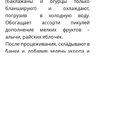
(баклажаны и огурцы только 
бланшируют) и охлаждают, 
погрузив  в холодную воду. 
Обогащает ассорти пикулей 
дополнение мелких фруктов – 
алычи, райских яблочек.
После процеживания, складывают в 
банки и, добавив зелень укропа и 
петрушки, заливают маринадом 
(уксус 4 %, соль, сахар).
П
Recent Posts
See All