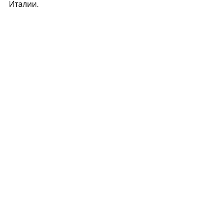
Италии. 
П
Recent Posts
See All