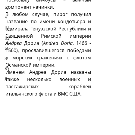
компонент начинки.
Ц
В любом случае, пирог получил 
Ч
название по имени кондотьера и 
Ш
адмирала Генуэзской Республики и 
Священной Римской империи 
Щ
Андреа
 Дориа (
Andrea Doria
, 1466 - 
Ы
1560), прославившегося победами 
в морских сражениях с флотом 
Э
Османской империи. 
Ю
Именем Андреа Дориа названы 
также несколько военных и 
Я
пассажирских кораблей 
итальянского флота и ВМС США.