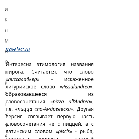
И
К
Л
М
travelest.ru
Н
О
Интересна этимология названия 
пирога. Считается, что слово 
П
«
писсаладьер
» - искаженное 
Р
лигурийское слово «
Pissalandrea
», 
образовавшееся из 
С
словосочетания «
pizza all’Andrea
», 
Т
т.е. «
пицца
 «
по-Андреевски
». Другая 
У
версия связывает первую часть 
словосочетания не с пиццей, а с 
Ф
латинским словом «
piscis
» - рыба, 
Х
поскольку анчоусы – важный 