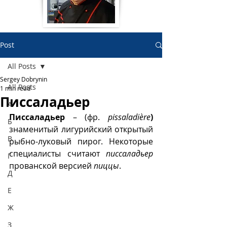
Post
All Posts
Sergey Dobrynin
All Posts
1 min read
Писсаладьер
А
Писсаладьер 
– (фр.
pissaladière
)
Б
знаменитый лигурийский открытый 
В
рыбно-луковый пирог. Некоторые 
специалисты считают 
писсаладьер
Г
прованской версией 
пиццы
.
Д
Е
Ж
З