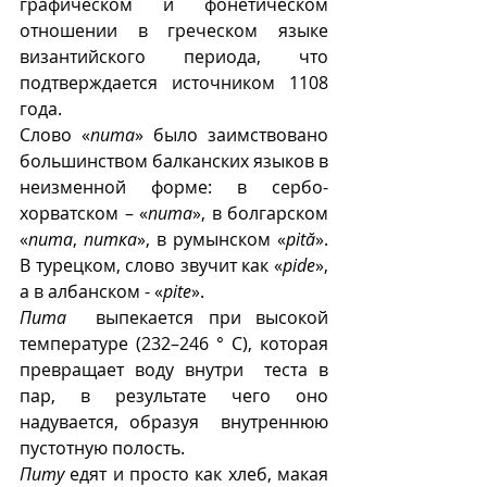
графическом и фонетическом 
отношении в греческом языке 
византийского периода, что 
подтверждается источником 1108 
года.
Слово «
пита
» было заимствовано 
большинством балканских языков в 
неизменной форме: в сербо-
хорватском – «
пита
», в болгарском 
«
пита
, 
питка
», в румынском «
pită
». 
В турецком, слово звучит как «
pide
», 
а в албанском - «
pite
». 
Пита
  выпекается при высокой 
температуре (232–246 ° C), которая 
превращает воду внутри  теста в 
пар, в результате чего оно 
надувается, образуя  внутреннюю 
пустотную полость.  
Питу
 едят и просто как хлеб, макая 