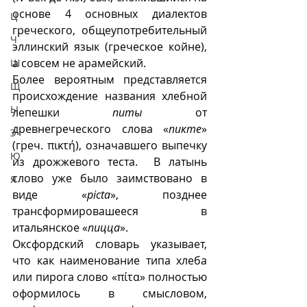
основе 4 основных диалектов 
Ц
греческого, общеупотребительный 
Ч
эллинский язык (греческое койне), 
а совсем не арамейский.
Ш
Более вероятным представляется 
Щ
происхождение названия хлебной 
Ы
лепешки 
питы
 от 
древнегреческого слова «
пикте
» 
Э
(греч. πικτή), означавшего выпечку 
Ю
из дрожжевого теста.  В латынь 
слово уже было заимствовано в 
Я
виде «
picta
», позднее 
трансформировашееся в 
итальянское «
пицца
».  
Оксфордский словарь указывает, 
что как наименование типа хлеба 
или пирога слово «πίτα» полностью 
оформилось в смысловом, 