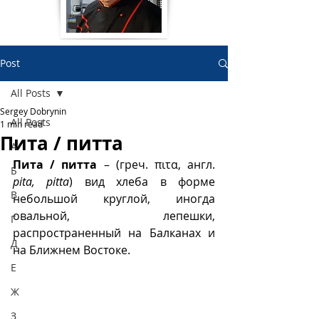
Post
All Posts
Sergey Dobrynin
All Posts
1 min read
Пита / питта
А
Пита / питта
 – (греч. πιτα, англ. 
Б
pita, pitta
) вид хлеба в форме 
В
небольшой круглой, иногда 
овальной, лепешки, 
Г
распространенный на Балканах и 
Д
на Ближнем Востоке. 
Е
Ж
З