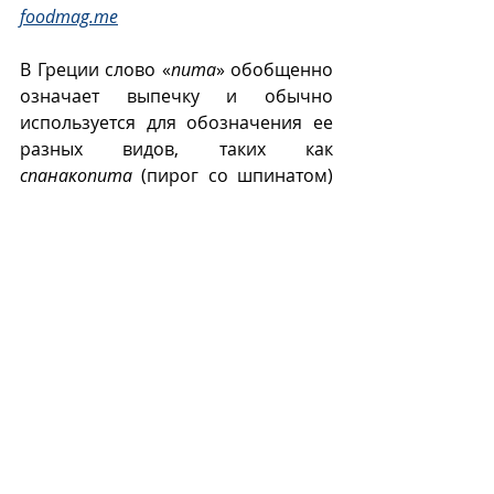
foodmag.me
В Греции слово «
пита
» обобщенно 
означает выпечку и обычно 
используется для обозначения ее 
разных видов, таких как 
спанакопита
 (пирог со шпинатом) 
и 
каридопита 
(пирог с грецкими 
орехами).  
П
Recent Posts
See All