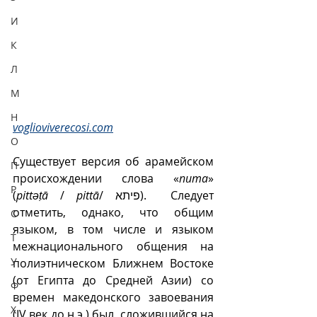
И
К
Л
М
Н
voglioviverecosi.com
О
Существует версия об арамейском 
П
происхождении слова «
пита
» 
Р
(
pittəṭā
 / 
pittā
/ פיתא).  Следует 
отметить, однако, что общим 
С
языком, в том числе и языком 
Т
межнационального общения на 
У
полиэтническом Ближнем Востоке 
(от Египта до Средней Азии) со 
Ф
времен македонского завоевания 
Х
(IV век до н.э.) был, сложившийся на 