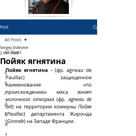
Post
All Posts
Sergey Dobrynin
All Posts
2 min read
Пойяк ягнятина
А
Пойяк ягнятина 
– (фр. agneau de 
Б
Pauillac) защищенное 
В
наименование «по 
происхождению» мяса 
ягнят 
Г
молочного откорма
 (фр. 
agneau de 
Д
lait
) на территории коммуны 
Пойяк
(
Pauillac
) департамента Жиронда 
Е
(
Gironde
) на Западе Франции. 
Ж
З