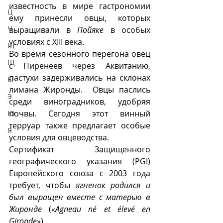
известность в мире гастрономии  
Ц
ему принесли овцы, которых 
Ч
выращивали в 
Пойяке
 в особых 
условиях с XIII века. 
Ш
Во время сезонного перегона овец 
Щ
с Пиренеев через Аквитанию, 
пастухи задерживались на склонах 
Ы
лимана Жиронды.  Овцы паслись 
Э
среди виноградников, удобряя 
почвы. Сегодня этот винный 
Ю
терруар также предлагает особые 
Я
условия для овцеводства.
Сертификат Защищенного 
географического указания (PGI) 
Европейского союза с 2003 года 
требует, чтобы 
ягненок родился и 
был выращен вместе с матерью в 
Жиронде
 («
Agneau né et élevé en 
Gironde
»).