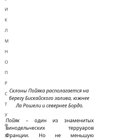
И
К
Л
М
Н
О
П
Р
Склоны Пойяка располагается на 
С
берегу Бискайского залива, южнее 
Т
Ла Рошели и севернее Бордо.
У
Пойяк
 – один из знаменитых 
Ф
винодельческих терруаров 
Франции. Но не меньшую 
Х