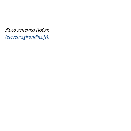
Жиго ягненка Пойяк 
(eleveursgirondins.fr).