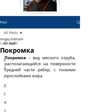
Post
All Posts
Sergey Dobrynin
All Posts
1 min read
Покромка
А
Покромка
 – вид мясного отруба, 
Б
располагающийся на поверхности 
В
средней части ребер, с тонкими 
прослойками жира. 
Г
Д
Е
Ж
З