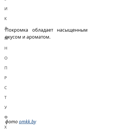
И
К
Л
Покромка обладает насыщенным 
вкусом и ароматом. 
М
Н
О
П
Р
С
Т
У
Ф
фото 
omkk.by
Х