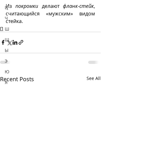
Из 
покромки
 делают 
фланк-стейк
, 
Ц
считающийся «мужским» видом 
Ч
стейка. 
П
Ш
Щ
Ы
Э
Ю
Recent Posts
See All
Я