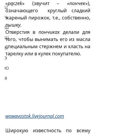
«
pączek
» (звучит – «
пончек
»), 
Ц
означающего  круглый сладкий 
Ч
жареный пирожок, т.е., собственно, 
пышку
. 
Ш
Отверстия в 
пончиках
 делали для 
Щ
того, чтобы вынимать его из масла 
специальным стержнем и класть на 
Ы
тарелку или в кулек покупателю.
Э
Ю
Я
wowavostok.livejournal.com
Широкую известность по всему 