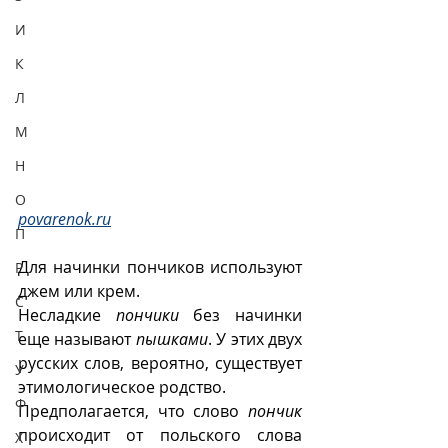
И
К
Л
М
Н
О
povarenok.ru
П
Для начинки пончиков используют 
Р
джем или крем.
С
Несладкие 
пончики
 без начинки 
Т
еще называют 
пышками
. У этих двух 
русских слов, вероятно, существует 
У
этимологическое родство.
Ф
Предполагается, что слово 
пончик
происходит от польского слова 
Х