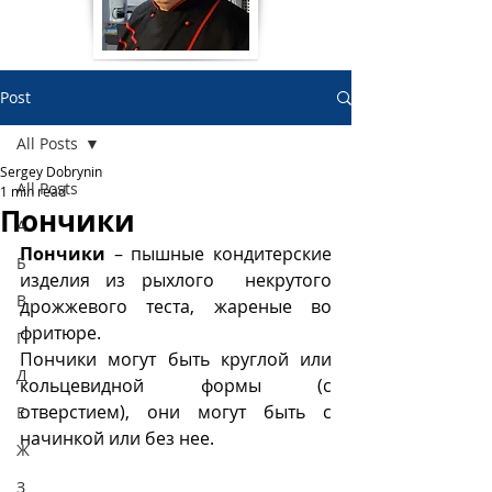
Post
All Posts
Sergey Dobrynin
All Posts
1 min read
Пончики
А
Пончики
 – пышные кондитерские 
Б
изделия из рыхлого  некрутого 
В
дрожжевого теста, жареные во 
фритюре.
Г
Пончики могут быть круглой или 
Д
кольцевидной формы (с 
отверстием), они могут быть с 
Е
начинкой или без нее.
Ж
З