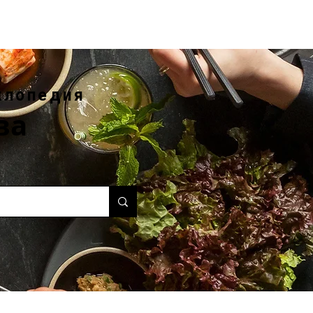
клопедия
ва