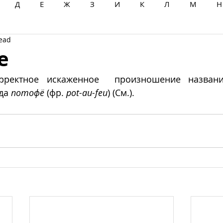
Д
Е
Ж
З
И
К
Л
М
Н
read
Ц
Ч
Ш
Щ
Ы
Э
Ю
Я
е
рректное искаженное  произношение названия
да 
потофë
 (фр. 
pot-au-feu
) (См.). 