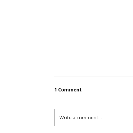
Ароматические овощи /
1 Comment
пряные овощи
Ароматические овощи /
пряные овощи — овощи,
Write a comment...
содержащие большое
количество эфирных масел и