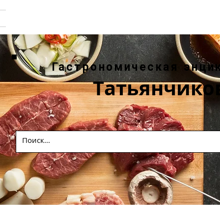
Гастрономическая энци
Татьянчико