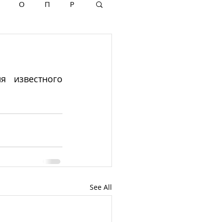
О
П
Р
 известного 
See All