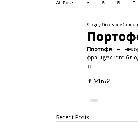
All Posts
А
Б
В
Г
Sergey Dobrynin
1 min 
С
Т
У
Ф
Х
Портоф
Портофе
 – неко
французского блю
П
Recent Posts