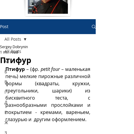
Post
All Posts
Sergey Dobrynin
All Posts
1 min read
Птифур
А
Птифур
 – (фр. 
petit four
 – маленькая 
Б
печь) мелкие пирожные различной 
В
формы (квадраты, кружки, 
треугольники, шарики) из 
Г
бисквитного теста, с 
Д
разнообразными прослойками и 
покрытием - кремами, вареньем, 
Е
глазурью и  другим оформлением. 
Ж
З