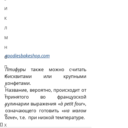
И
К
Л
М
Н
goodiesbakeshop.com
О
П
Птифуры
 также можно считать 
бисквитами или крупными 
Р
конфетами.  
С
Название, вероятно, происходит от 
Т
принятого во французской 
кулинарии выражения «
à petit four
», 
У
означающего готовить «
на малом 
Ф
огне
», т.е.  при низкой температуре.
П
Х