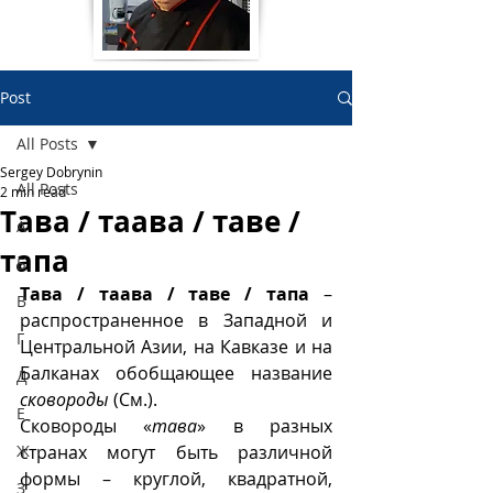
Post
All Posts
Sergey Dobrynin
All Posts
2 min read
Тава / таава / таве /
А
тапа
Б
Тава / таава / таве / тапа
 – 
В
распространенное в Западной и 
Г
Центральной Азии, на Кавказе и на 
Балканах обобщающее название 
Д
сковороды
 (См.).
Е
Сковороды «
тава
» в разных 
Ж
странах могут быть различной 
формы – круглой, квадратной, 
З