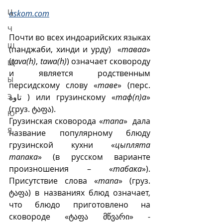
Ц
askom.com
Ч
Почти во всех индоарийских языках 
Ш
(панджаби, хинди и урду)  «
таваа
» 
(
tava(h)
, 
tawa(h)
) означает сковороду 
Щ
и является родственным 
Ы
персидскому слову «
таве
» (перс. 
تاوه ) или грузинскому «
таф(п)а
» 
Э
(груз. ტაფა). 
Ю
Грузинская сковорода «
тапа
»  дала 
Я
название популярному блюду 
грузинской кухни «
цыплята 
тапака
» (в русском варианте 
произношения – «
табака
»). 
Присутствие слова «
тапа
» (груз. 
ტაფა) в названиях блюд означает, 
что блюдо приготовлено на 
сковороде «ტაფა მწვარი» - 