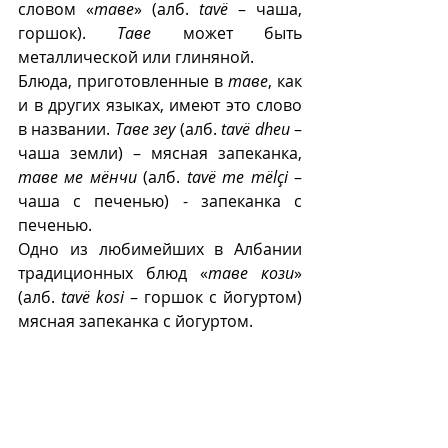
словом «
таве
» (алб. 
tavë
 – чаша, 
горшок). 
Таве
 может быть 
металлической или глиняной.
Блюда, приготовленные в 
таве
, как 
и в других языках, имеют это слово 
в названии. 
Таве зеу
 (алб. 
tavë dheu
 – 
чаша земли) – мясная запеканка, 
таве ме мëнчи
 (алб. 
tavë me mëlçi
 – 
чаша с печенью) - запеканка с 
печенью. 
Одно из любимейших в Албании 
традиционных блюд «
таве кози
» 
(алб. 
tavë kosi
 – горшок с йогуртом)  
мясная запеканка с йогуртом.