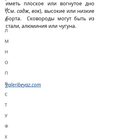
иметь плоское или вогнутое дно 
И
(См. 
садж
, 
вок
), высокие или низкие 
борта.  Сковороды могут быть из 
К
стали, алюминия или чугуна. 
Л
М
Н
О
П
Р
galeribeyaz.com
С
Т
У
Ф
Х