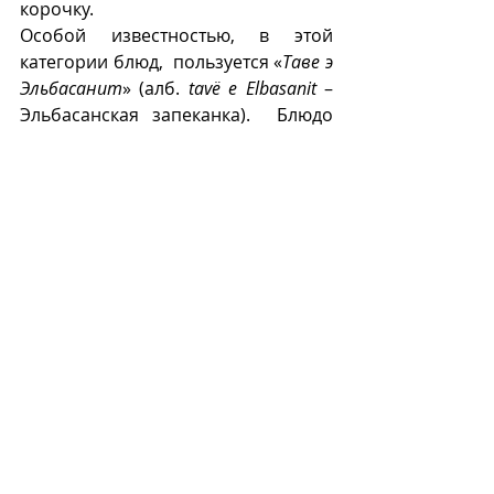
корочку.
Особой известностью, в этой 
категории блюд,  пользуется «
Таве э 
Эльбасанит
» (алб. 
tavë e Elbasanit
 – 
Эльбасанская запеканка).  Блюдо 
получило название по имени 
албанского города Эльбасан (алб. 
Elbasani
). Там его готовят особенно 
вкусно, и оно является 
своеобразной «визитной 
карточкой» региона. «
Таве 
Эльбасанит
» популярно и за 
пределами Албании – в Греции и 
Турции.
Т