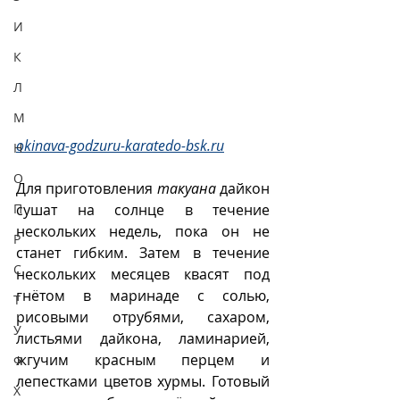
И
К
Л
М
okinava-godzuru-karatedo-bsk.ru
Н
О
Для приготовления 
такуана
 дайкон 
сушат на солнце в течение 
П
нескольких недель, пока он не 
Р
станет гибким. Затем в течение 
С
нескольких месяцев квасят под 
гнётом в маринаде с солью, 
Т
рисовыми отрубями, сахаром, 
У
листьями дайкона, ламинарией, 
жгучим красным перцем и 
Ф
лепестками цветов хурмы. Готовый 
Х