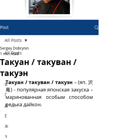
Post
All Posts
Sergey Dobrynin
All Posts
1 min read
Такуан / такуван /
А
такуэн
Б
Такуан / такуван / такуэн
 – (яп. 沢
В
庵) - популярная японская закуска – 
Г
маринованная особым способом 
редька дайкон. 
Д
Е
Ж
З