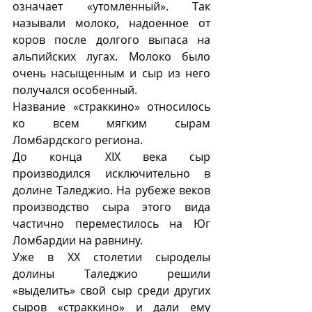
означает «утомленный». Так 
называли молоко, надоенное от 
коров после долгого выпаса на 
альпийских лугах. Молоко было 
очень насыщенным и сыр из него 
получался особенный.  
Название «страккино» относилось 
ко всем мягким сырам 
Ломбардского региона. 
До конца XIX века сыр 
производился исключительно в 
долине Таледжио. На рубеже веков 
производство сыра этого вида 
частично переместилось на Юг 
Ломбардии на равнину.
Уже в ХХ столетии сыроделы 
долины Таледжио решили 
«выделить» свой сыр среди других 
сыров «страккино» и дали ему 