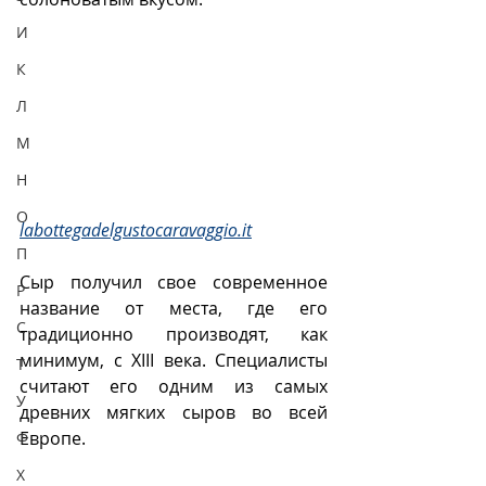
И
К
Л
М
Н
О
labottegadelgustocaravaggio.it
П
Сыр получил свое современное 
Р
название от места, где его 
С
традиционно производят, как 
минимум, с XIII века. Специалисты 
Т
считают его одним из самых 
У
древних мягких сыров во всей 
Европе. 
Ф
Х