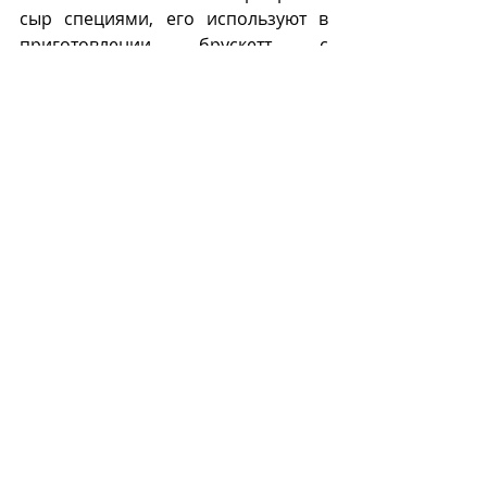
сыр специями, его используют в 
приготовлении брускетт с 
помидорами. 
Ньокки с сыром Толеджио 
(oldvinekitchenbar/ Instagram).
Т