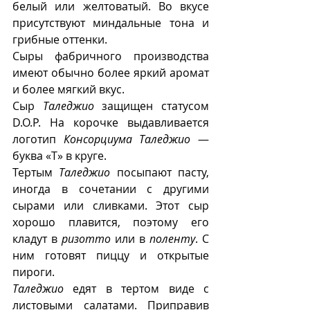
белый или желтоватый. Во вкусе 
присутствуют миндальные тона и 
грибные оттенки.
Сыры фабричного производства 
имеют обычно более яркий аромат 
и более мягкий вкус. 
Сыр 
Таледжио
 защищен статусом 
D.O.P. На корочке выдавливается 
логотип 
Консорциума Таледжио
 — 
буква «Т» в круге.
Тертым 
Таледжио
 посыпают пасту, 
иногда в сочетании с другими 
сырами или сливками. Этот сыр 
хорошо плавится, поэтому его 
кладут в 
ризотто
 или в 
поленту
. С 
ним готовят пиццу и открытые 
пироги.
Таледжио
 едят в тертом виде с 
листовыми салатами. Приправив 