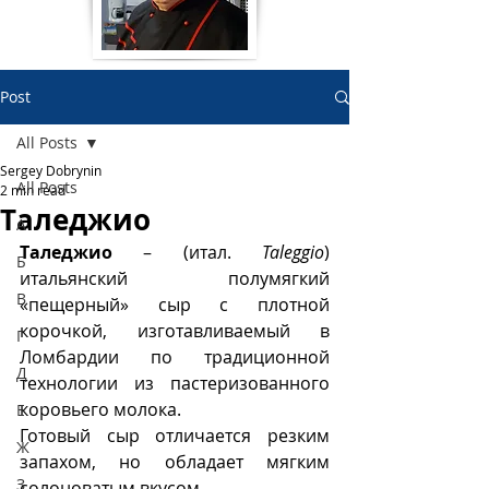
Post
All Posts
Sergey Dobrynin
All Posts
2 min read
Таледжио
А
Таледжио 
– (итал. 
Taleggio
) 
Б
итальянский полумягкий 
В
«пещерный» сыр с плотной 
корочкой, изготавливаемый в 
Г
Ломбардии по традиционной 
Д
технологии из пастеризованного 
коровьего молока. 
Е
Готовый сыр отличается резким 
Ж
запахом, но обладает мягким 
З
солоноватым вкусом.