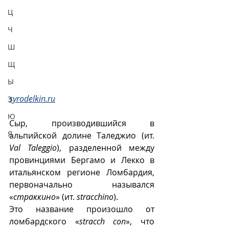
Ц
Ч
Ш
Щ
Ы
syrodelkin.ru
Э
Ю
Сыр, производившийся в 
Я
альпийской долине Таледжио (ит. 
Val Taleggio
), разделенной между 
провинциями Бергамо и Лекко в 
итальянском регионе Ломбардия, 
первоначально назывался 
«
страккино
» (ит. 
stracchino
). 
Это название произошло от 
ломбардского «
stracch con
», что 