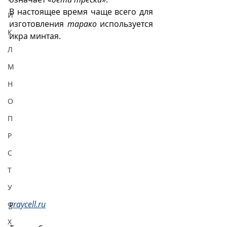
В настоящее время чаще всего для 
И
изготовления 
тарако
 используется 
К
икра минтая.
Л
М
Н
О
П
Р
С
Т
У
graycell.ru
Ф
Х