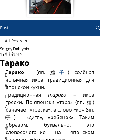
Post
All Posts
Sergey Dobrynin
All Posts
1 min read
Тарако
А
Тарако 
– (яп. 鱈
子
) солёная 
Б
ястычная икра, традиционная для 
В
японской кухни. 
Традиционная 
тарако
 – икра 
Г
трески. По-японски «тара» (яп. 鱈) 
Д
означает «треска», а слово «ко» (яп. 
子) - «дитя», «ребенок». Таким 
Е
образом, буквально, это 
Ж
словосочетание на японском 
З
означает «
дети трески
».