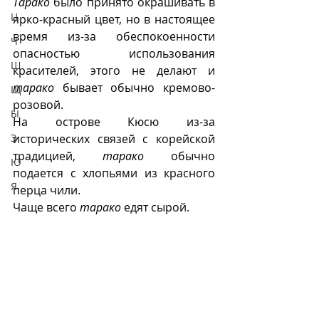
Тарако
 было принято окрашивать в 
Ц
ярко-красный цвет, но в настоящее 
время из-за обеспокоенности 
Ч
опасностью использования 
Ш
красителей, этого не делают и 
тарако
 бывает обычно кремово-
Щ
розовой.  
Ы
На острове Кюсю из-за 
Э
исторических связей с корейской 
традицией, 
тарако
 обычно 
Ю
подается с хлопьями из красного 
Я
перца чили. 
Чаще всего 
тарако
 едят сырой. 