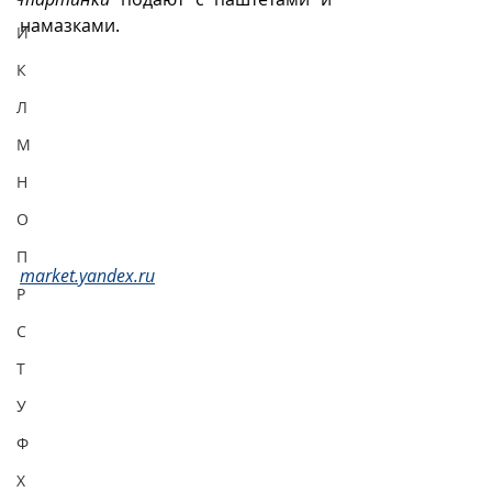
намазками.
И
К
Л
М
Н
О
П
market.yandex.ru
Р
С
Т
У
Ф
Х