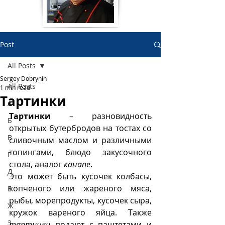
Post
All Posts
Sergey Dobrynin
All Posts
1 min read
Тартинки
А
Тартинки
 – разновидность 
Б
открытых бутербродов на тостах со 
В
сливочным маслом и различными 
топингами, блюдо закусочного 
Г
стола, аналог 
канапе
.
Д
Это может быть кусочек колбасы, 
копченого или жареного мяса, 
Е
рыбы, морепродукты, кусочек сыра, 
Ж
кружок вареного яйца. Также 
З
тартинки
 подают с паштетами и 