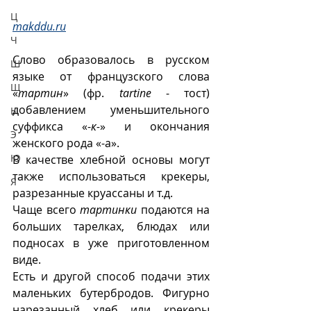
Ц
makddu.ru
Ч
Слово образовалось в русском 
Ш
языке от французского слова 
Щ
«
тартин
» (фр. 
tartine
 - тост) 
добавлением уменьшительного 
Ы
суффикса «-
к-
» и окончания 
Э
женского рода «-а».
Ю
В качестве хлебной основы могут 
также использоваться крекеры, 
Я
разрезанные круассаны и т.д.
Чаще всего 
тартинки
 подаются на 
больших тарелках, блюдах или 
подносах в уже приготовленном 
виде. 
Есть и другой способ подачи этих 
маленьких бутербродов. Фигурно 
нарезанный хлеб или крекеры 