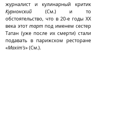
журналист и кулинарный критик 
Курнонский
 (См.) и то 
обстоятельство, что в 20-е годы ХХ 
века этот 
тарт
 под именем сестер 
Татан (уже после их смерти) стали 
подавать в парижском ресторане 
«
Maxim's
» (См.).  
Тесто для этого 
тарта
 может быть 
рубленым, слоеным, песочным или 
почти жидким.
Первоначально 
тарт татен
готовили с использованием только 
двух региональных сортов яблок – 
«
Рейн-де-Ренете Пиппинс
» и 
«
Кальвиль
». В дальнейшем их, без 
ущерба для вкуса, заменили 
другими более 
распространенными сортами. 
В настоящее время 
тарт татен