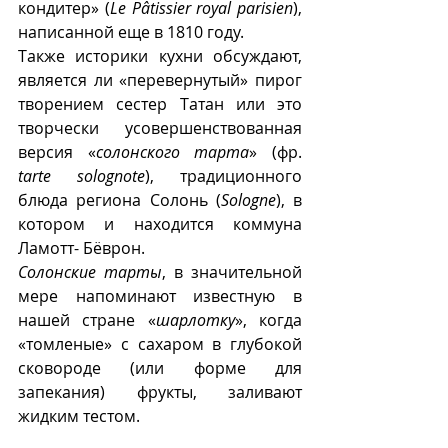
кондитер» (
Le Pâtissier royal parisien
), 
написанной еще в 1810 году.  
Также историки кухни обсуждают, 
является ли «перевернутый» пирог 
творением сестер Татан или это 
творчески усовершенствованная 
версия «
солонского тарта
» (фр. 
tarte solognote
), традиционного 
блюда региона Солонь (
Sologne
), в 
котором и находится коммуна 
Ламотт- Бёврон. 
Солонские тарты
, в значительной 
мере напоминают известную в 
нашей стране «
шарлотку
», когда 
«томленые» с сахаром в глубокой 
сковороде (или форме для 
запекания) фрукты, заливают 
жидким тестом.