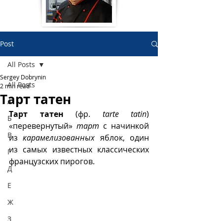
Post
All Posts
Sergey Dobrynin
All Posts
2 min read
Тарт татен
А
Тарт татен
 (фр. 
tarte tatin
) 
Б
«перевернутый» 
тарт
 с начинкой 
В
из 
карамелизованных
 яблок, один 
из самых известных классических 
Г
французских пирогов.
Д
Е
Ж
З