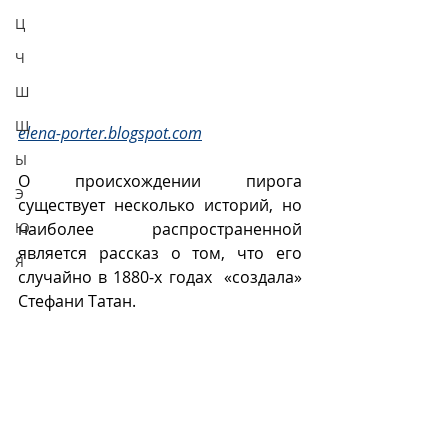
Ц
Ч
Ш
Щ
elena-porter.blogspot.com
Ы
О происхождении пирога 
Э
существует несколько историй, но 
наиболее распространенной 
Ю
является рассказ о том, что его 
Я
случайно в 1880-х годах  «создала» 
Стефани Татан. 