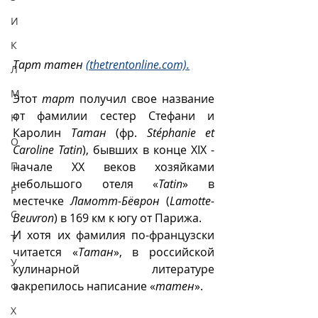
И
К
Тарт татен 
(thetrentonline.com).
Л
М
Этот 
тарт
 получил свое название 
от фамилии сестер Стефани и 
Н
Каролин 
Татан
 (фр. 
Stéphanie et 
О
Caroline Tatin
), бывших в конце XIX - 
начале XX веков хозяйками 
П
небольшого отеля «
Tatin
» в 
Р
местечке 
Ламотт-Бёврон
 (
Lamotte-
С
Beuvron
) в 169 км к югу от Парижа.  
И хотя их фамилия по-французски 
Т
читается «
Татан
», в российской 
У
кулинарной литературе 
закрепилось написание «
татен
».
Ф
Х