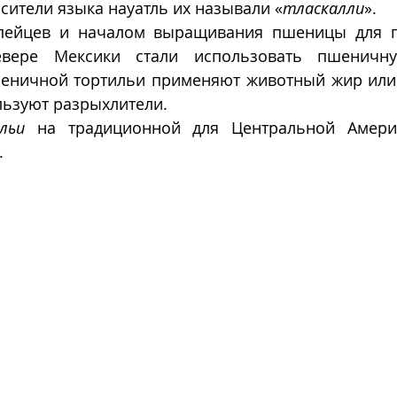
осители языка науатль их называли «
тласкалли
».
вере Мексики стали использовать пшеничну
еничной тортильи применяют животный жир или 
льзуют разрыхлители.
льи
.