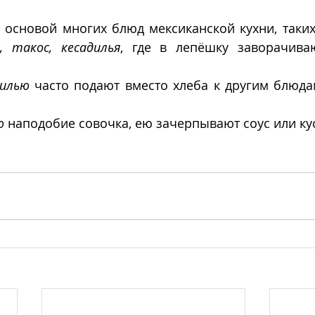
я основой многих блюд мексиканской кухни, таких
, такос, кесадилья
, где в лепёшку заворачива
илью
ю
 наподобие совочка, ею зачерпывают соус или ку