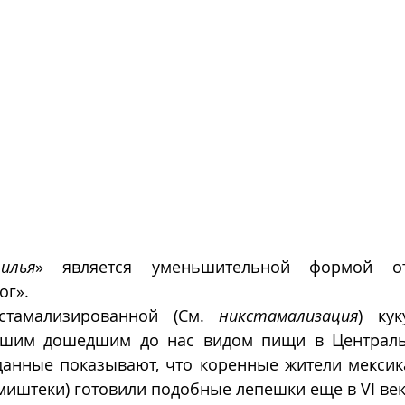
илья
» является уменьшительной формой от
ог».
тамализированной (См. 
никстамализация
) кук
йшим дошедшим до нас видом пищи в Центральн
данные показывают, что коренные жители мексика
миштеки) готовили подобные лепешки еще в VI веке 