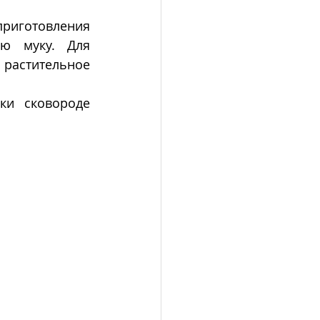
С приходом европейцев и началом выращивания пшеницы для приготовления 
ю муку. Для 
растительное 
 на традиционной для Центральной Америки сковороде 