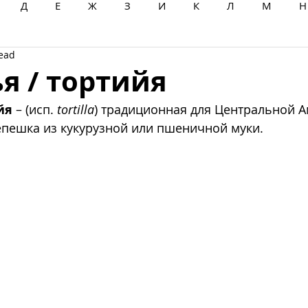
Д
Е
Ж
З
И
К
Л
М
Н
read
Ц
Ч
Ш
Щ
Ы
Э
Ю
Я
я / тортийя
йя
 – (исп. 
tortilla
) традиционная для Центральной 
епешка из кукурузной или пшеничной муки.