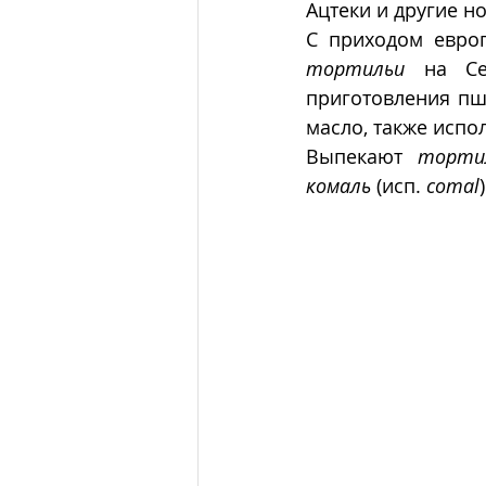
Ацтеки и другие н
тортильи
 на Се
приготовления пш
масло, также испо
Выпекают 
торти
комаль
 (исп. 
comal
)