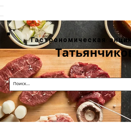
Гастрономическая энци
Татьянчико