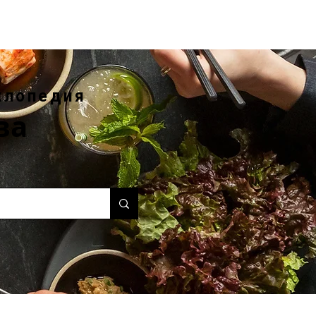
клопедия
ва