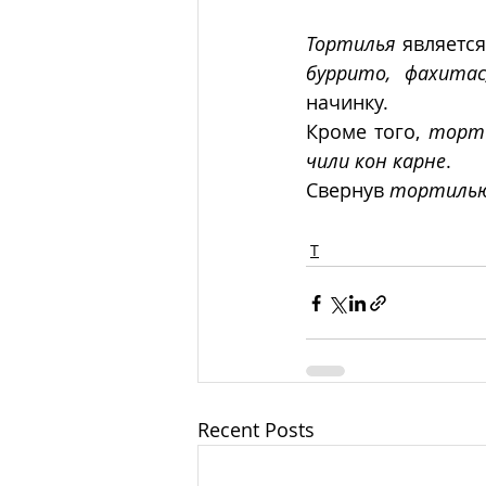
Тортилья
 являетс
буррито, фахитас
начинку. 
Кроме того, 
торт
чили кон карне
. 
Свернув 
тортиль
Т
Recent Posts