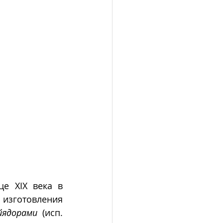
 XIX века в 
Мексике появились механические приспособления – прессы для изготовления 
ядорами
 (исп. 