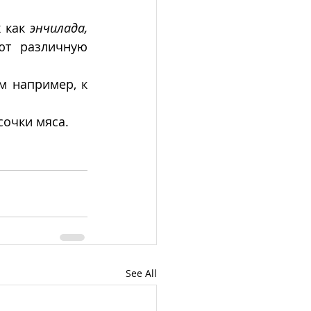
 как 
энчилада, 
ют различную 
 часто подают вместо хлеба к другим блюдам например, к 
сочки мяса. 
See All