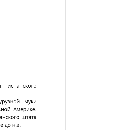
 испанского 
урузной муки 
ой Америке.  
нского штата 
до н.э.  