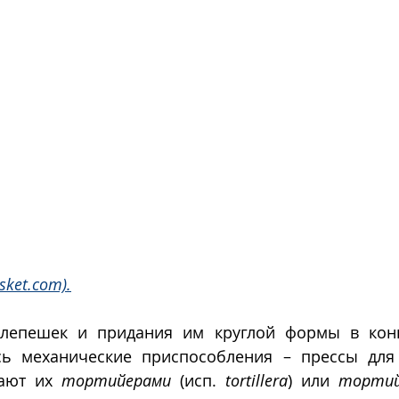
sket.com).
лепешек и придания им круглой формы в конце
ают их 
тортийерами
 (исп. 
tortillera
) или 
тортий