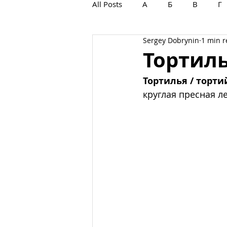
All Posts
А
Б
В
Г
Sergey Dobrynin
1 min 
С
Т
У
Ф
Х
Тортиль
Тортилья / торти
круглая пресная л