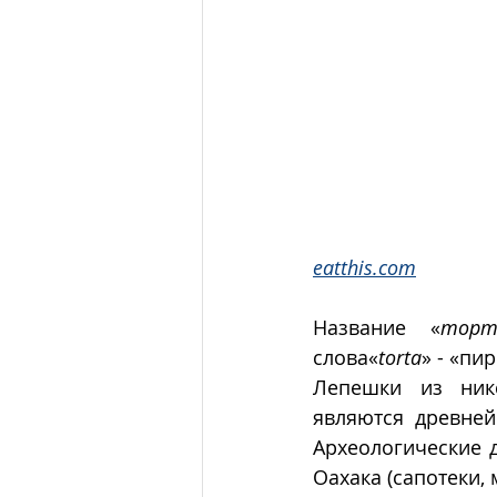
eatthis.com
Название «
торт
слова«
torta
» -
«пир
Лепешки из никс
являются древне
Археологические 
Оахака (сапотеки, 