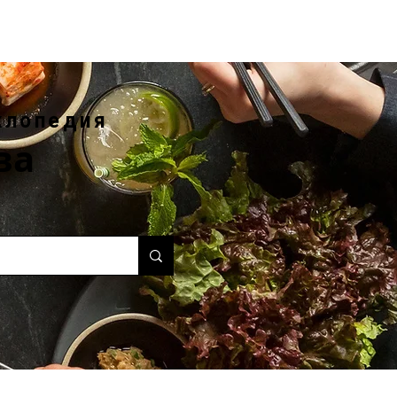
клопедия
ва