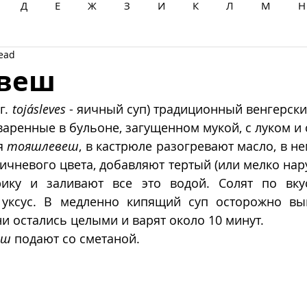
Д
Е
Ж
З
И
К
Л
М
Н
read
Ц
Ч
Ш
Щ
Ы
Э
Ю
Я
веш
г. 
tojásleves
 - яичный суп) традиционный венгерский 
сваренные в бульоне, загущенном мукой, с луком и
я 
тояшлевеш
, в кастрюле разогревают масло, в н
ричневого цвета, добавляют тертый (или мелко нару
ику и заливают все это водой. Солят по вкус
уксус. В медленно кипящий суп осторожно вып
и остались целыми и варят около 10 минут.  
еш
 подают со сметаной. 