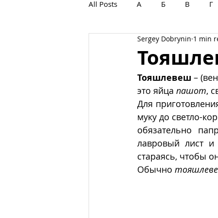
All Posts
А
Б
В
Г
Sergey Dobrynin
1 min 
С
Т
У
Ф
Х
Тояшле
Тояшлевеш 
– (вен
это яйца 
пашот
, 
Для приготовлени
муку до светло-ко
обязательно папр
лавровый лист и 
стараясь, чтобы он
Обычно 
тояшлев