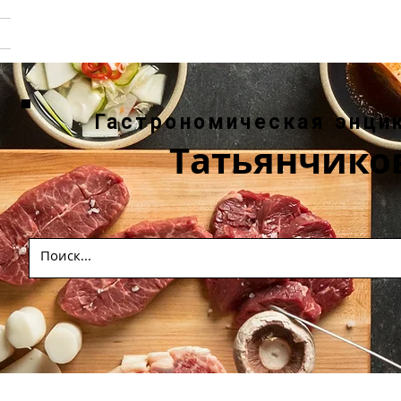
Гастрономическая энци
Татьянчико