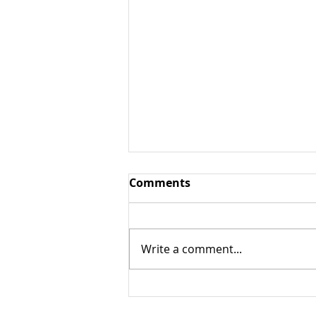
Comments
Write a comment...
Уитлакоче / кукурузный
трюфель