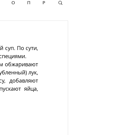
О
П
Р
суп. По сути, 
 специями.
ем обжаривают 
бленный) лук, 
у, добавляют 
ускают яйца, 