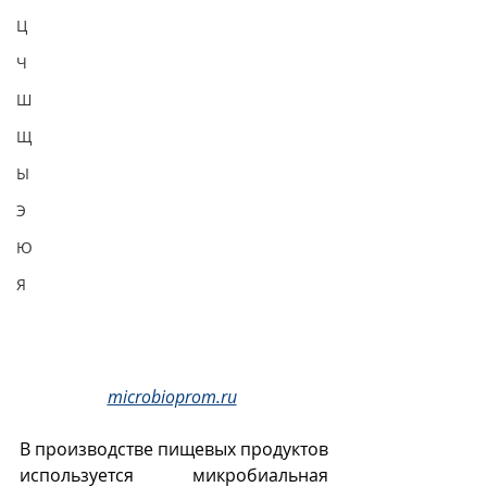
Ц
Ч
Ш
Щ
Ы
Э
Ю
Я
microbioprom.ru
В производстве пищевых продуктов 
используется микробиальная 