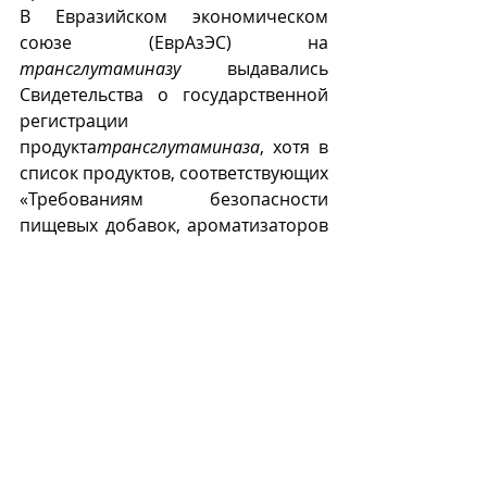
В Евразийском экономическом 
союзе (ЕврАзЭС) на 
трансглутаминазу
 выдавались 
Свидетельства о государственной 
регистрации 
продукта
трансглутаминаза
, хотя в 
список продуктов, соответствующих 
«Требованиям безопасности 
пищевых добавок, ароматизаторов 
и технологических 
вспомогательных средств» (ТР ТС 
029/2012) она еще не внесена.
Т