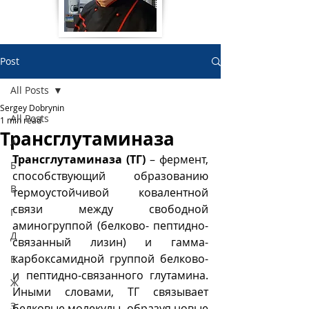
Post
All Posts
Sergey Dobrynin
All Posts
1 min read
Трансглутаминаза
А
Трансглутаминаза (ТГ) 
– фермент, 
Б
способствующий образованию 
В
термоустойчивой ковалентной 
связи между свободной 
Г
аминогруппой (белково- пептидно-
Д
связанный лизин) и гамма-
карбоксамидной группой белково- 
Е
и пептидно-связанного глутамина. 
Ж
Иными словами, ТГ связывает 
З
белковые молекулы, образуя новые 