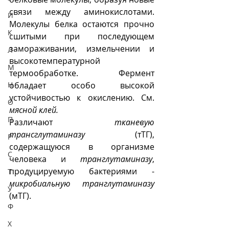
связи между аминокислотами. 
И
Молекулы белка остаются прочно 
К
сшитыми при последующем 
замораживании, измельчении и 
Л
высокотемпературной 
М
термообработке. Фермент 
Н
обладает особо высокой 
устойчивостью к окислению. См. 
О
мясной клей.
П
Различают 
тканевую 
трансглутаминазу
 (тТГ), 
Р
содержащуюся в организме 
С
человека и 
транглутаминазу
, 
продуцируемую бактериями - 
Т
микробиальную транглутаминазу
У
(мТГ).
Ф
Х