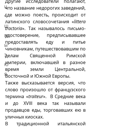
Другие исследователи полагают, 
Ц
что название недорогих заведений, 
где можно поесть, происходит от 
Ч
латинского словосочетания «
littera 
Ш
tractoria
». Так называлось письмо-
удостоверение, предписывавшее 
Щ
предоставлять еду и питье 
Ы
чиновникам, путешествовавшим по 
Э
делам Священной Римской 
империи, включавшей в разное 
Ю
время земли Центральной, 
Я
Восточной и Южной Европы.
Также высказывается версия, что 
слово произошло от французского 
термина «
traiteur
».  В Средние века 
и до XVIII века так называли 
продавцов еды, торговавших ею в 
уличных киосках. 
В традиционной итальянской 