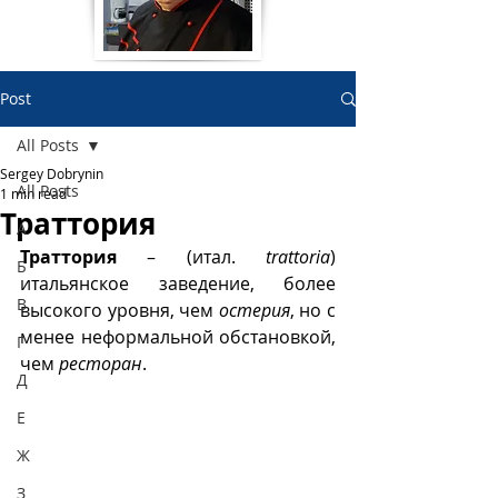
Post
All Posts
Sergey Dobrynin
All Posts
1 min read
Траттория
А
Траттория 
– (итал. 
trattoria
) 
Б
итальянское заведение, более 
В
высокого уровня, чем 
остерия
, но с 
менее неформальной обстановкой, 
Г
чем 
ресторан
. 
Д
Е
Ж
З