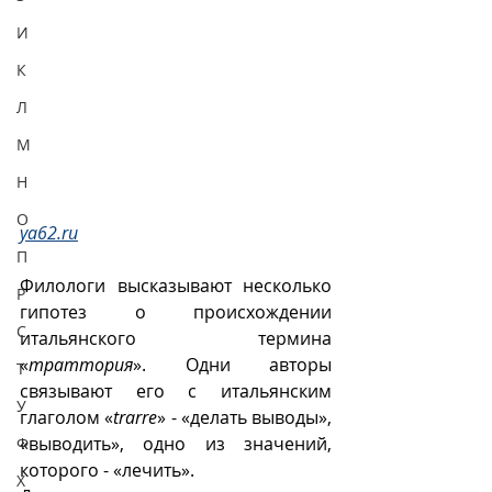
И
К
Л
М
Н
О
ya62.ru
П
Филологи высказывают несколько 
Р
гипотез о происхождении 
С
итальянского термина 
«
траттория
». Одни авторы 
Т
связывают его с итальянским 
У
глаголом «
trarre
» - «делать выводы», 
«выводить», одно из значений, 
Ф
которого - «лечить».
Х